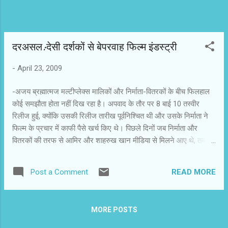
दरअसल:देसी दर्शकों से बेपरवाह फिल्म इंडस्ट्री
-
April 23, 2009
-अजय ब्रह्मात्मज मल्टीप्लेक्स मालिकों और निर्माता-वितरकों के बीच फिलहाल
कोई समझौता होता नहीं दिख रहा है। अपवाद के तौर पर 8 बाई 10 तस्वीर
रिलीज हुई, क्योंकि उसकी रिलीज तारीख पूर्वनिश्चित थी और उसके निर्माता ने
फिल्म के प्रचार में काफी पैसे खर्च किए थे। पिछले दिनों जब निर्माता और
वितरकों की तरफ से आमिर और शाहरुख खान मीडिया से मिलने आए थे, तब
यही तर्क दिया गया था। उस समय न तो किसी ने पूछा और न ही किसी ने अपनी
तरफ से बताया कि आ देखें जरा क्यों मल्टीप्लेक्स में नहीं पहुंच सकी! एक आशंका
READ MORE
Post a Comment
जरूर व्यक्त की गई कि अगर शाहरुख, आमिर, यश चोपड़ा या यूटीवी की फिल्म
अभी रिलीज पर रहती, तो क्या तब भी इतना ही सख्त रवैया होता? इस आशंका में
ही हिंदी फिल्म इंडस्ट्री की दोहरी नीति का सच छिपा है। आमिर खान ने चलते-
MORE POSTS
फिरते अंदाज में बताया कि लाभांश शेयरिंग का मामला गजनी के समय ही तूल
पकड़ चुका था, लेकिन तब उन्होंने इसे टाला। वे नहीं चाहते थे कि कोई यह कहे