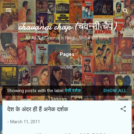
Skip to main content
chavanni chap (चवन्नी चैप)
All About Cinema in Hindi - हिन्दी में हिंदी सिनेमा
Pages
HOME
Showing posts with the label
देसी दर्शक
SHOW ALL
P
o
देश के अंदर ही हैं अनेक दर्शक
s
t
-
March 11, 2011
s