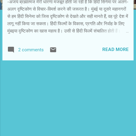
-अजय ब्रह्मात्‍मज मेरी धारणा मजबूत होती जा रही है कि हिंदी सिनेमा पर अलग-
अलग दृष्टिकोण से विचार-विमर्श करने की जरूरत है। मुंबई या दूसरे महानगरों
से हम हिंदी सिनेमा को जिस दृष्टिकोण से देखते और सही मानते हैं, वह पूरे देश में
लागू नहीं किया जा सकता। हिंदी फिल्मों के विकास, प्रगति और निर्वाह के लिए
मुंबइया दृष्टिकोण का खास महत्व है। उसी से हिंदी फिल्में संचालित होती हैं।
सितारों की पॉपुलैरिटी लिस्ट बनती है, लेकिन हिंदी फिल्मों की देसी अंतरधाराओं
को भी समझना जरूरी है। तभी हम दर्शकों की पसंद-नापसंद का सही आकलन
READ MORE
2 comments
कर सकेंगे। मैं पिछले बीस दिनों से बिहार में हूं। राजधानी पटना में कुछ दिन
बिताने के बाद नेपाल की सीमा पर स्थित सुपौल जिले के बीरपुर कस्बे में आ गया
हूं। इस कस्बे की आबादी एक लाख के आसपास होगी। कोसी नदी में आई पिछली
बाढ़ में यह कस्बा और इसके आसपास के गांव सबसे ज्यादा प्रभावित हुए थे। इस
इलाके के नागरिकों को पलायन करना पड़ा था। जलप्लावन की विभीषिका के बाद
कस्बे में जीवन लौटा, तो लोगों की पहली जिज्ञासाओं में सिनेमाघर के खुलने का
इंतजार भी था। यह बात मुझे स्थानीय कृष्णा टाकीज के मालिक और ...