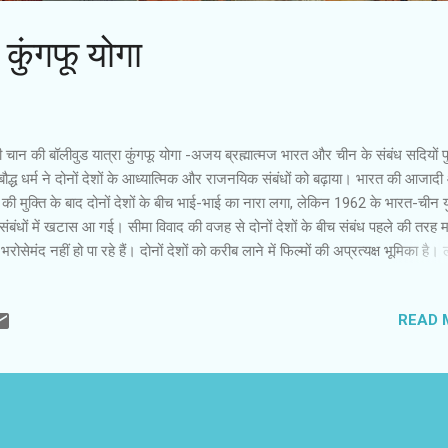
: कुंगफू योगा
 चान की बॉलीवुड यात्रा कुंगफू योगा -अजय ब्रह्मात्‍मज भारत और चीन के संबंध सदियों पु
 बौद्ध धर्म ने दोनों देशों के आध्‍यात्मिक और राजनयिक संबंधों को बढ़ाया। भारत की आजाद
की मुक्ति के बाद दोनों देशों के बीच भाई-भाई का नारा लगा, लेकिन 1962 के भारत-चीन युद
संबंधों में खटास आ गई। सीमा विवाद की वजह से दोनों देशों के बीच संबंध पहले की तरह 
रोसेमंद नहीं हो पा रहे हैं। दोनों देशों को करीब लाने में फिल्‍मों की अप्रत्‍यक्ष भूमिका है। ल
तक भारतीय खास कर हिंदी फिल्‍में चीन में लोकप्रिय रही हैं। यह सिलसिला फिर से जुड़ा
र खान की ‘ 3 इडियट ’ और ‘ पीके ’ ने चीन में अच्‍छा कारोबार किया। सच है कि एक आ
READ 
ी फिल्‍मों के बारे में जितना जानता है, उतना आम भारतीय नहीं जानते। इस पृष्‍ठभूमि में जैक
हत्‍व बढ़ जाता है। वे अपनी फिल्‍मों में भारत को और एक्‍सप्‍लोर कर रहे हैं। ‘ कुंगफू योगा ’
 उन्‍होंने मल्लिका सहरावत के साथ ‘ द मिथ ’ भी बनाई थी। इस बार उन्‍होंने भारतीय कल
 सूद, दिशा पाटनी और अमायरा दस्‍तूर को म...