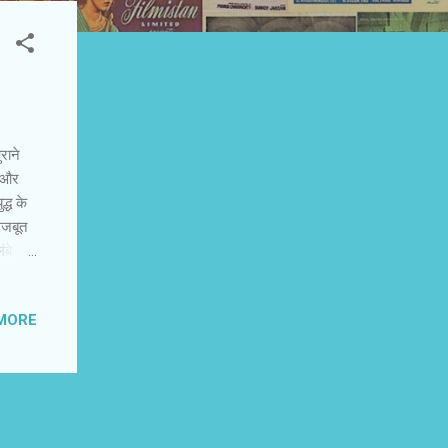
राने
ी और
्ध के
मजबूत
ंबे
 है।
म चीनी
MORE
ी चान
 के
ाकार