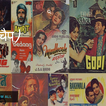
चैप)
W ALL