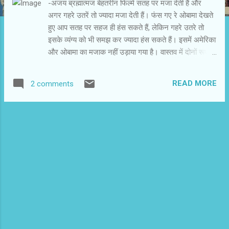
-अजय ब्रह्मात्‍मज बेहतरीन फिल्में सतह पर मजा देती हैं और
अगर गहरे उतरें तो ज्यादा मजा देती हैं। फंस गए रे ओबामा देखते
हुए आप सतह पर सहज ही हंस सकते हैं, लेकिन गहरे उतरे तो
इसके व्यंग्य को भी समझ कर ज्यादा हंस सकते हैं। इसमें अमेरिका
और ओबामा का मजाक नहीं उड़ाया गया है। वास्तव में दोनों रूपक
हैं, जिनके माध्यम से मंदी की मार का विश्वव्यापी असर दिखाया गया
है। अमेरिकी ओम शास्त्री से लेकर देसी भाई साहब तक इस मंदी
READ MORE
2 comments
से दुखी और परेशान हैं। सुभाष कपूर ने सीमित बजट में उपलब्ध
कलाकारों के सहयोग से अमेरिकी सब्जबाग पर करारा व्यंग्य किया
है। अगर आप समझ सकें तो ठीक वर्ना हंसिए कि भाई साहब के
पास थ्रेटनिंग कॉल के भी पैसे नहीं हैं। सच कहते हैं कि कहानियां
तो हमारे आसपास बिखरी पड़ी हैं। बारीक नजर और स्वस्थ दिमाग
हो तो कई फिल्में लिखी जा सकती हैं। प्रेरणा और शूटिंग के लिए
विदेश जाने की जरूरत नहीं है। महंगे स्टार, आलीशान सेट और
नयनाभिरामी लोकेशन नहीं जुटा सके तो क्या.. अगर आपके पास
एक मारक कहानी है तो वह अपनी गरीबी में भी दिल को भेदती हैं।
क्या सुभाष कपूर को ज्यादा बजट मिलता और कथित स्टार मिल ...