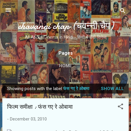
Skip to main content
chavanni chap (चवन्नी चैप)
All About Cinema in Hindi - हिन्दी में हिंदी सिनेमा
Pages
HOME
Showing posts with the label
फंस गए रे ओबामा
SHOW ALL
P
o
फिल्‍म समीक्षा : फंस गए रे ओबामा
s
t
-
December 03, 2010
s