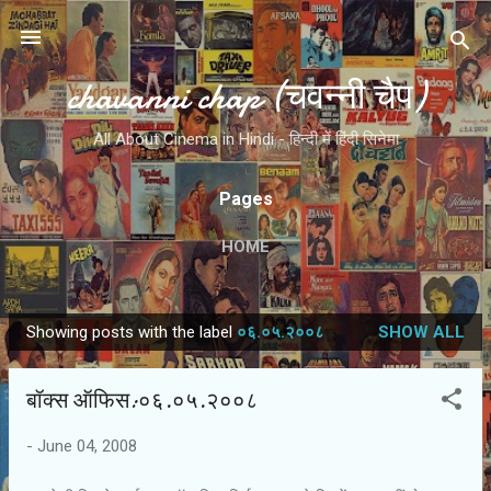
Skip to main content
chavanni chap (चवन्नी चैप)
All About Cinema in Hindi - हिन्दी में हिंदी सिनेमा
Pages
HOME
Showing posts with the label
०६.०५.२००८
SHOW ALL
P
o
बॉक्स ऑफिस:०६.०५.२००८
s
t
-
June 04, 2008
s