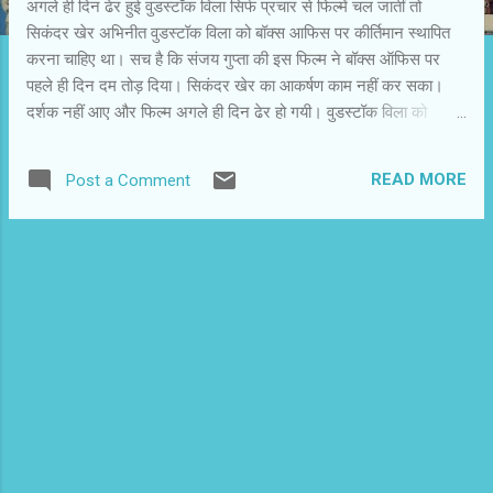
अगले ही दिन ढेर हुई वुडस्टॉक विला सिर्फ प्रचार से फिल्में चल जातीं तो
सिकंदर खेर अभिनीत वुडस्टॉक विला को बॉक्स आफिस पर कीर्तिमान स्थापित
करना चाहिए था। सच है कि संजय गुप्ता की इस फिल्म ने बॉक्स ऑफिस पर
पहले ही दिन दम तोड़ दिया। सिकंदर खेर का आकर्षण काम नहीं कर सका।
दर्शक नहीं आए और फिल्म अगले ही दिन ढेर हो गयी। वुडस्टॉक विला को
आरंभिक दिनों में पंद्रह प्रतिशत दर्शक भी नहीं मिले। दर्शकों के आरंभिकरुझान
से ही स्पष्ट हो गया था कि फिल्म सिनेमाघरों में टिक नहीं पाएगी। सोमवार से
READ MORE
Post a Comment
दर्शकों में भारी गिरावट आयी। हंसते हंसते का प्रदर्शन और भी बुरा रहा। उसे
दस प्रतिशत ही दर्शक मिले। हंसते हंसते के निर्माताओं को रोते-रोते अगली
फिल्म की तैयारी करनी होगी। ट्रेड विशेषज्ञों के मुताबिक दोनों ही फिल्में बुरी थीं,
इसलिए उनका यह हाल हुआ। ताज्जुब है कि फिल्म इंडस्ट्री के अनुभवी निर्माता-
निर्देशक कैसे इस तरह की फिल्मों को लेकर आश्वस्त रहते हैं और कुछ यों प्रचार
करते हैं कि उनकी फिल्म नए मानदंड स्थापित कर देगी। पिछले हफ्तों में फिल्में
न चलने की वजह आईपीएल को माना जा रहा है। अब तो आईपीएल खत्म हुआ।
देखें, इस हफ...