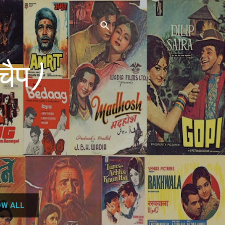
चैप)
W ALL