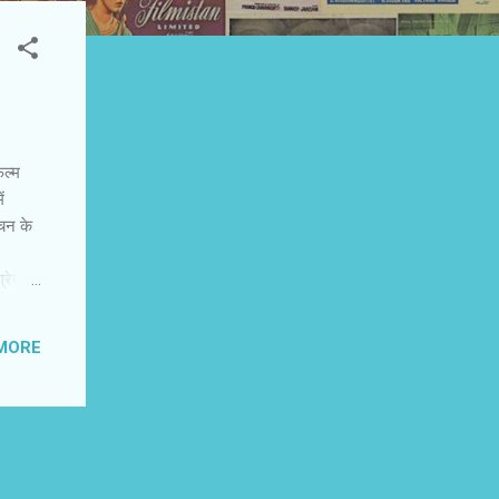
िल्म
ं
्चन के
्रेजी
के
न उन
MORE
किया