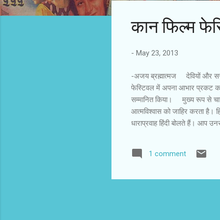
s
कान फिल्म फेस्ट
t
s
-
May 23, 2013
-अजय ब्रह्मात्मज देवियों और सज्
फेस्टिवल में अपना आभार प्रकट करता
सम्मानित किया। मुख्य रूप से चार
आत्मविश्वास को जाहिर करता है। हि
धाराप्रवाह हिंदी बोलते हैं। आप उनस
के शब्द आ गए हों, लेकिन वे जवाब 
मुहावरे और शब्दों से सनी होती है
1 comment
शब्दों को आज भी पुराने संदर्भ और
है।...