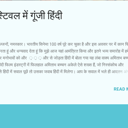
िवल में गूंजी हिंदी
जनों, नमस्कार। भारतीय सिनेमा 100 वर्ष पूरे कर चुका है और इस अवसर पर में कान फ
 हूं और धन्यवाद देता हूं कि मुझे आज यहां आमंत्रित किया और इतने भव्य समारोह में हमे
 मनोभावों को और ़ ़ ़ और से जोड़ता हिंदी में बोला गया यह लंबा वाक्य अमिताभ बच
ंदी फिल्म इंडस्ट्री में फिलहाल अमिताभ बच्चन अकेले ऐसे शख्स हैं, जो निस्संकोच और
े हिंदी में सवाल पूछें तो उसका जवाब हिंदी में मिलेगा। आप के सवाल में भले ही आदतन अंग
देते समय अंग्रजी के एक भी शब्द का प्रयोग नहीं करते। उनकी भाषा सातवें-आठवें दशकों 
। हम जिन शब्दों का प्रयोग भूल गए हैं या जिनका अनुचित उपयोग करते हैं। अमिताभ बच्च
READ 
 अर्थ में इस्तेमाल करते हैं। अमिताभ बच्चन ने पहली बार हालीवुड की एक फिल्म में काम 