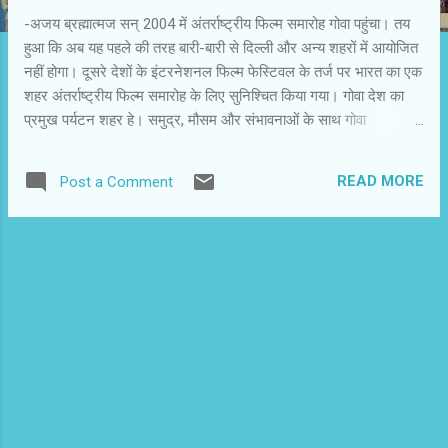
-अजय ब्रह्मात्‍मज सन् 2004 में अंतर्राष्‍ट्रीय फिल्‍म समारोह गोवा पहुंचा। तय
हुआ कि अब यह पहले की तरह बारी-बारी से दिल्‍ली और अन्‍य शहरों में आयोजित
नहीं होगा। दूसरे देशों के इंटरनेशनल फिल्‍म फेस्टिवल के तर्ज पर भारत का एक
शहर अंतर्राष्‍ट्रीय फिल्‍म समारोह के लिए सुनिश्चित किया गया। गोवा देश का
प्रमुख पर्यटन शहर हे। समुद्र, मौसम और संभावनाओं के साथ गोवा
अंतर्राष्‍ट्रीय फिल्‍म समारोह का स्‍थायी आयोजन स्‍थल बना। पिछले दस सालों में
गोवा में आयोजित भारत के अंतर्राष्‍ट्रीय फिल्‍म समारोह की खास पहचान बन गई
READ MORE
Post a Comment
है। रोचक तथ्‍य है कि आरंभिक सालों में गोवा के दर्शकों की संख्‍या कम रहती
थी। अब बाहर से आए प्रतिनिधियों की तुलना में गोवा के दर्शकों की भीड़ बढ़ गई
है। देश ’ विदेश के प्रतिनिध तो आते ही हैं। थोड़ा पीछे चलें तो देश की
आजादी के पांच सालों के बाद पहला अंतर्राष्‍ट्रीय फिल्‍म समारोह 1952 में मुंबई में
आयोजित हुआ। भारत सरकार की इस पहल को तत्‍कालीन प्रधानमंत्री
जवाहरलाल नेहरू का समर्थन प्राप्‍त था। मुंबई में आयोजित पहले फिल्‍म
सामारोह में वे स्‍वयं शामिल हुए ...