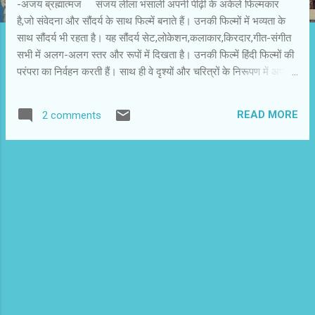
-अजय ब्रह्मात्‍मज संजय लीला भंसाली अपनी पीढ़ी के अकेले फिल्‍मकार
है,जो संवेदना और सौंदर्य के साथ फिल्‍में बनाते हैं। उनकी फिल्‍मों में भव्‍यता के
साथ सौंदर्य भी रहता है। यह सौंदर्य सेट,लोकेशन,कलाकार,किरदार,गीत-संगीत
सभी में अलग-अलग स्‍तर और रूपों में दिखता है। उनकी फिल्‍में हिंदी फिल्‍मों की
परंपरा का निर्वहन करती हैं। साथ ही वे दृश्‍यों और चरित्रों के निरूपण में अपनी
खास सौंदर्य दृष्टि का उपयोग करते हैं। संजय की फिल्‍मों में नायिकाओं का सौंदर्य
निखर जाता है। उनके साथ काम कर चुकी सभी अभिनेत्रियों ने यह स्‍वीकार
READ MORE
2 comments
किया है कि संजय के फिल्‍मों में वे सर्वाधिक सम्‍मोहक दिखती हैं। मनीषा कोईराला
से लेकर दीपिका पादुकोण और प्रियंका चोपड़ा तक इसे दोहराती हैं। संजय लीला
भंसाली की ‘ बाजीराव मस्‍तानी ’ में दोनों अभिनेत्रियां बाजीराव बने रणवीर सिंह के
साथ दिखेंगी। दीपिका मस्‍तानी और प्रियंका काशी बाई की भूमिका निभा रही हैं।
संजय लीला भंसाली सेट पर हों या लोकेशन पर...दोनों ही स्थितियों में वे
परिवेश की सुदरता को उसकी गहराई के साथ अपनी फिल्‍मों में ले आते...