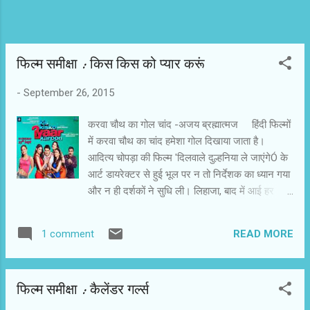
फिल्‍म समीक्षा : किस किस को प्‍यार करूं
-
September 26, 2015
करवा चौथ का गोल चांद -अजय ब्रह्मात्मज हिंदी फिल्मों
में करवा चौथ का चांद हमेशा गोल दिखाया जाता है।
आदित्य चोपड़ा की फिल्म 'दिलवाले दुल्हनिया ले जाएंगेÓ के
आर्ट डायरेक्टर से हुई भूल पर न तो निर्देशक का ध्यान गया
और न ही दर्शकों ने सुधि ली। लिहाजा, बाद में आई हर
फिल्म में करवा चौथ का चांद गोल ही दिखता है, जबकि कृष्ण
पक्ष की चतुर्थी के दिन चांद की गोलाई चार दिन घट चुकी
READ MORE
1 comment
होती है। 'किस किस को प्यार करूंÓ जैसी फिल्में 'करवा
चौथ का गोल चांदÓ ही होती हैं। इनका वास्तविकता से
खास रिश्ता नहीं होता। अब इसी फिल्म को लें। कुमार
फिल्‍म समीक्षा : कैलेंडर गर्ल्‍स
शिव राम किशन दिल का नेक लड़का है, वह अपनी मां की
दी सीख 'कभी किसी लड़की का दिल न तोडऩा और कभी