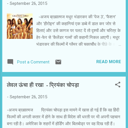
-
September 26, 2015
किसी का घर नहीं तोडऩाÓ पर अमल करते हुए तीन शादियां
कर चुका है। तीनों शादियां गफलत और नैतिकता के दबाव
-अजय ब्रह्मात्‍मज मधुर भंडारकर की 'पेज 3’, 'फैशन’
में हुई हैं। अपने दोस्त और वकील करण की मदद से वह
और 'हीरोइन’ की कहानियां एक डब्बे में डाल कर जोर से
एक ही बिल्डिंग की चौथी, छठी और आठवीं मंजिलों पर तीनों
हिलाएं और उसे कागज पर पलट दें तो दृश्यों और चरित्र के
बीवियों का परिवार चला रहा है। अब यह न पूछें कि कैसी
हेर-फेर से 'कैलेंडर गर्ल्स’ की कहानी निकल आएगी। मधुर
एक ही बिल्डिंग में रहते हुए उनकी बीवियों को लंबे समय तक
भंडारकर की फिल्मों में ग्लैमर की चकाचौंध के पीछे के अंधेरे
पता ही नहीं चलता कि उनक...
के मुरीद रहे दर्शकों को नए की उम्मीद में निराशा होगी। हां,
अगर मधुर की शैली दिलचस्प लगती है और फिर से वैसे ही
READ MORE
Post a Comment
प्रसंगों को देखने में रूचि है तो 'कैलेंडर गर्ल्स’ भी रोचक
होगी। कैलेंडर गर्ल्स मधुर भंडारकर ने हैदराबाद,
कोलकाता, रोहतक, पाकिस्तान और गोवा की पांच लड़कियां
लेवल ऊंचा ही रखा - प्रियंका चोपड़ा
नंदिता मेनन, परोमा घोष, मयूरी चौहान, नाजनीन मलिक
और शैरॉन पिंटो को चुना है। वे उनके कैलेंडर गर्ल्स’ बनने
-
September 26, 2015
की कहानी बताते हैं। साथ ही ग्लैमर वर्ल्ड में आ जाने के बाद
की जिंदगी की दास्तान भी सुनाते हैं। उनकी इस दास्तान
-अजय ब्रह्मात्‍मज प्रियंका चोपड़ा इस मायने में खास हो गई हैं कि वह हिंदी
को फिल्म के गीत 'ख्वाहिशों में...’ गीतकार कुमार ने भावपूर्ण
फिल्‍मों की अगली कतार में होने के साथ ही विदेश की धरती पर भी अपनी पहचान
तरीके से व्यक्त किया है। यह गीत ही फिल्म का सार है-
बना रही है। अमेरिका के शहरों में होर्डिंग और बिलबोड्र पर वह दिख रही हैं।
'कहां ले आई ख्वाहिशें, दर्द की जो ये बारिशें, है गलती दिल