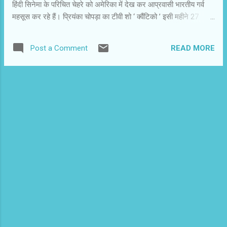
हिंदी सिनेमा के परिचित चेहरे को अमेरिका में देख कर आप्रवासी भारतीय गर्व
की या फिर...
महसूस कर रहे हैं। प्रियंका चोपड़ा का टीवी शो ‘ क्‍वैंटिको ’ इसी महीने 27
सितंबर से प्रसारित होगा। भारत में यह 3 अक्‍टूबर से देखा जा सकेगा। पिछले
दिनों ‘ बाजीराव मस्‍तानी ’ के शूट के लिए आई प्रियंका चोपड़ा ने दैनिक जागरण
READ MORE
Post a Comment
के पाठकों के लिए अपने अनुभव शेयर किए। मैं अभी मांट्रियाल में शूटिंग
कर रही हूं। हम पूरा सीजन वहां कर रहे हैं। अब तक एपीसोड 4 पर ही पहुंचे हें।
वापस जाकर 5वें की शूटिंग आरंभ करूंगी। यूं समझें कि ‘ बाजीराव मस्‍तानी ’
और ‘ क्‍वैंटिको ’ के बीच भागदौड़ चल रही है। मेरे लिए बड़ा अचीवमेंट है कि
मैं हिंदी फिल्‍मों और इंटरनेशनल असाइनमेंट के बीच बैलेंस बना कर चल रही हूं।
दूसरी ...