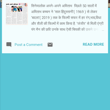
सिनेमालोक अपने-अपने अमिताभ पिछले 50 सालों में
अमिताभ बच्चन ने ‘सात हिंदुस्तानी’( 1969 ) से लेकर
‘बदला’( 2019 ) तक के फिल्मी सफर में हर रंग,भाव,विधा
और शैली की फिल्मों में काम किया है. ‘जंजीर’ से मिली एंग्री
यंग मैन की छवि उनके साथ ऐसी चिपकी की उसने उनकी
एक्टिंग के अन्य आयामों को धूमिल कर दिया. ‘एंग्री यंग मैन’
की छवि की फिल्मों को जबरदस्त लोकप्रियता मिली. उन्हें
READ MORE
Post a Comment
बार-बार देखा गया,उन लिखा गया. देश की सामाजिक और
राजनीती हलचलों से जोड़ कर उन पर विमर्श हुआ. हिंदी
फिल्मों के इतिहास का यह महत्वपूर्ण अध्याय है और उसके
अमिताभ बच्चन नायक हैं. आने वाले सालों में भी उनकी चर्चा
चलती रहेगी. पिछले 50 वर्षों में अमिताभ बच्चन ने अनेक
पीढ़ियों का मनोरंजन किया है. उन्हें प्रभावित किया है और
अपना मुरीद बना दिया है. मंचों और टीवी शो में सबसे ज्यादा
उनकी नकल की जाती है. आवाज को भारी कर उनके
मशहूर संवाद बोलते ही हर प्रशंसक खुद में अमिताभ बच्चन
को महसूस करता है...हें. वास्तव में यह एक महान अभिनेता
के अभिनय की सरलता है कि कोई भी उसके नकल कर