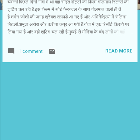
चवन्नी पिछले दिनों गोवा में था.वहाँ रोहित शेट्टी की फिल्म गोलमाल रिटर्न्स की
शूटिंग चल रही है.इस फिल्म में थोडे फेरबदल के साथ गोलमाल वाली ही तें
है.शर्मन जोशी की जगह श्रेयश तलपडे आ गए हैं और अभिनेत्रियों में सेलिना
जेटली,अमृता अरोरा और करीना कपूर आ गयी हैं.गोवा में एक रिसॉर्ट किराये पर
लिया गया है और वहीं शूटिंग चल रही है.मुम्बई से मीडिया के चंद लोगों को वहाँ
ऑन लोकेशन के लिए ले जाया गया था.होता क्या है कि जब फिल्म बन रही होती है
तो पत्रकारों को शूटिंग दिखने और स्टारों से मिलवाने के लिए ले जाया जाता
READ MORE
1 comment
है.वहाँ से लौटकर सारे पत्रकार अपने-अपने हिसाब से लिखते हैं और फिल्म की
जानकारी अपने पाठकों को देते हैं.चवन्नी भी गया था। इस तरह की नियमित
यात्राओं मेंकुछ रोचक जानकारियां मिल जाती हैं और फिल्म स्टारों की मेहनत
और हिस्सेदारी भी करीब से देखने को मिलती है.पता चलता है कि स्टारों के साथ
और कितने लोगों की मदद से एक फिल्म पूरी होती है,जबकि उनमें से अधिकांश
गुमनाम ही रह जाते हैं.उनका काम मोर्चे पर तैनात सैनिकों की फुर्ती में होता है.वे
सबसे पहले सेट पर आते हैं और आख़िरी में जाते हैं.अरे चवन्नी भी आप...