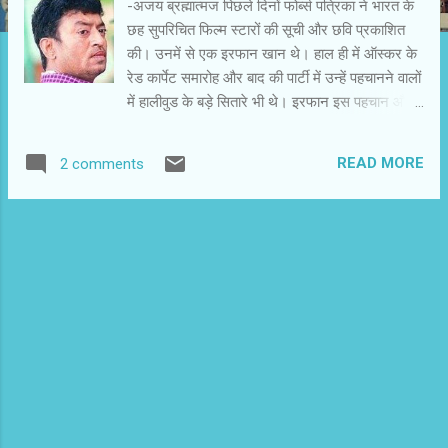
-अजय ब्रह्मात्मज पिछले दिनों फो‌र्ब्स पत्रिका ने भारत के
छह सुपरिचित फिल्म स्टारों की सूची और छवि प्रकाशित
की। उनमें से एक इरफान खान थे। हाल ही में ऑस्कर के
रेड कार्पेट समारोह और बाद की पार्टी में उन्हें पहचानने वालों
में हालीवुड के बड़े सितारे भी थे। इरफान इस पहचान और
प्रतिष्ठा से खुश हैं। लंबे संघर्ष के बाद मिली प्रतिष्ठा ने
उन्हें संयमित रहना सिखा दिया है। अपने ऑस्कर अनुभव
READ MORE
2 comments
और अन्य विषयों पर उन्होंने खास बातचीत की- ऑस्कर के
रेड कार्पेट पर चलने को किस रूप में महत्वपूर्ण मानते हैं?
ऑस्कर ने ऐसी प्रतिष्ठा अर्जित की है कि अकादमी के लिए
नामांकित होना भी बड़ी उपलब्धि मानी जाती है। ऑस्कर के
साथ सराहना और लोकप्रियता दोनों जुड़ी हुई है। हॉलीवुड
की फिल्मों के साथ सराहना और लोकप्रियता दोनों जुड़ी हुई
है। ऑस्कर से पुरस्कृत फिल्मों को आप खारिज नहीं कर
सकते। अपने यहां फिल्मों की तरह अवार्ड विभाजित हैं।
माना जाता है कि नेशनल अवार्ड सीरियस फिल्मों के लिए है
तो पॉपुलर अवार्ड कमर्शियल फिल्मों के लिए । हालांकि इधर
कुछ बदलाव नजर आ रहा है। उदाहरण के लिए मुंबई मेरी
जान को पापुलर अवार्ड में जगह नहीं मिली है, ज...