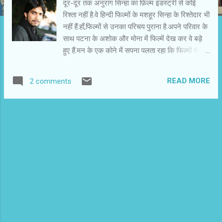
दूर-दूर तक अनुराग सिन्हा का फ़िल्म इंडस्ट्री से कोई
रिश्ता नहीं है.वे हिन्दी फिल्मों के मशहूर सिन्हा के रिश्तेदार भी
नहीं हैं.हाँ,फिल्मों से उनका परिचय पुराना है.अपने परिवार के
साथ पटना के अशोक और मोना में फिल्में देख कर वे बड़े
हुए हैं.मन के एक कोने में सपना पलता रहा कि फिल्मों में
जाना है... एक्टिंग करनी है.आज वह सपना पूरा हो चुका
है.अनुराग सिन्हा कि पहली फ़िल्म ७ मार्च को देश-विदेश में
READ MORE
2 comments
एक साथ रिलीज हो रही है.इस फ़िल्म में उनहोंने नाराज़
मुसलमान युवक नुमैर काजी की भूमिका निभाई है और फ़िल्म
का नाम है ब्लैक एंड ह्वाइट . यह हिन्दी फ़िल्म इंडस्ट्री की
एक ऐतिहासिक घटना है.लंबे समय के बाद हिन्दी प्रदेश से
आया कोई सितारा हिन्दी फिल्मों के आकाश में चमकने जा
रहा है.गौर करें तो पायेंगे कि हिन्दी फिल्मों में हिन्दी प्रदेशों से
सितारे नहीं आते.चवन्नी तो मानता है कि उन्हें आने ही नहीं
दिया जाता.अगर कभी कोई मनोज बाजपेयी या आशुतोष राणा
आ भी जाता है तो उसे किसी न किसी तरह किनारे करने या
उसकी चमक धूमिल करने की कोशिश की जाती है.हिन्दी
फ़िल्म इंडस्ट्री के गलियारों में कुचले गए सपनों की दास्ताँ
आम है....