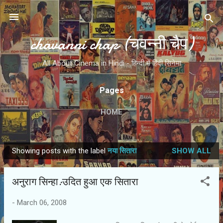
Skip to main content
chavanni chap (चवन्नी चैप)
All About Cinema in Hindi - हिन्दी में हिंदी सिनेमा
Pages
HOME
Showing posts with the label
नया सितारा
SHOW ALL
P
o
अनुराग सिन्हा:उदित हुआ एक सितारा
s
t
-
March 06, 2008
s