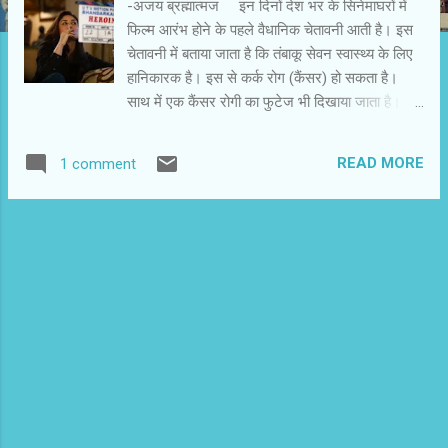
-अजय ब्रह्मात्मज इन दिनों देश भर के सिनेमाघरों में
फिल्म आरंभ होने के पहले वैधानिक चेतावनी आती है। इस
चेतावनी में बताया जाता है कि तंबाकू सेवन स्वास्थ्य के लिए
हानिकारक है। इस से कर्क रोग (कैंसर) हो सकता है।
साथ में एक कैंसर रोगी का फुटेज भी दिखाया जाता है।
बताया जाता है कि वह बच नहीं सका। इसके साथ ही
प्रदर्शित फिल्म मेंजहां भी कोई किरदार सिगरेट पीने या
READ MORE
1 comment
तंबाकू सेवन करते नजर आता है, वहां पर्दे पर यही वैधानिक
चेतावनी लिखी हुई नजर आती है। फिल्म में इस चेतावनी की
अपरिहार्यता से फिल्मकार खुश नहीं हैं। मैंने फिल्मों के
प्रिव्यू शो में देखा है कि क्रिटिक भी इस चेतावनी पर नाक-
भौं सिकोड़ते हैं। सही-सही नहीं मालूम कि दर्शकों की क्या
प्रतिक्रिया होती है? शायद उन्हें भी अच्छा नहीं लगता हो।
दबे स्वर में फिल्मकार इसके खिलाफ फुसफुसाते रहे हैं।
उन्हें लगता है कि इस चेतावनी से फिल्म का मजा खराब होता
है। दृश्य का प्रभाव कम होता है। उन्हें इस चेतावनी के
साथ दिखाई जाने वाली फिल्म पर भी आपत्ति है कि वह
अप्रिय और असुंदर है। उनकी राय में अधिक संवेदनशील
और सुंदर चेतावन...