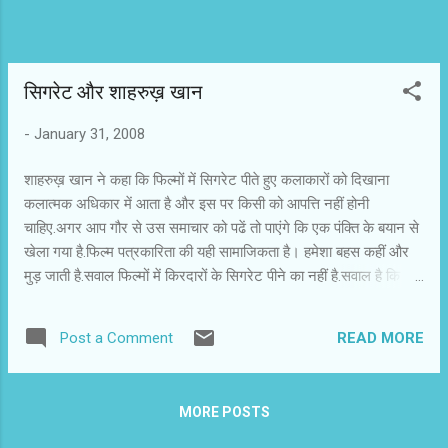
सिगरेट और शाहरुख़ खान
-
January 31, 2008
शाहरुख़ खान ने कहा कि फिल्मों में सिगरेट पीते हुए कलाकारों को दिखाना
कलात्मक अधिकार में आता है और इस पर किसी को आपत्ति नहीं होनी
चाहिए.अगर आप गौर से उस समाचार को पढें तो पाएंगे कि एक पंक्ति के बयान से
खेला गया है.फिल्म पत्रकारिता की यही सामाजिकता है। हमेशा बहस कहीं और
मुड़ जाती है.सवाल फिल्मों में किरदारों के सिगरेट पीने का नहीं है.सवाल है कि आप
उसे अपने प्रचार में क्यों इस्तेमाल करते हैं.क्या पोस्टर पर स्टार की सिगरेट पीती
तस्वीर नहीं दी जाये तो फिल्म का प्रचार नहीं होगा ?चवन्नी ने देखा है कि एक
READ MORE
Post a Comment
ज़माने में पोस्टर पर पिस्तौल जरूर दिखता था.अगर फिल्म में हत्या या बलात्कार
के दृश्य हैं तो उसे पोस्टर पर लाने की सस्ती मानसिकता से उबरना होगा. फिल्म
के अन्दर किसी किरदार के चरित्र को उभारने के लिए अगर सिगरेट जरूरी
MORE POSTS
लगता है तो जरूर दिख्यें.लेकिन वह चरित्र का हिस्सा बने,न कि प्रचार का।
शाहरुख़ खान इधर थोड़े संयमित हुए हैं.पहले प्रेस से मिलते समय कैमरे के आगे