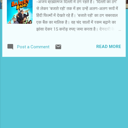
-अजय ब्रह्मात्‍मज दिल्ली में ठग रहते हैं। 'दिल्ली का ठग'
से लेकर 'बजाते रहो' तक में हम उन्हें अलग-अलग रूपों में
हिंदी फिल्मों में देखते रहे हैं। 'बजाते रहो' का ठग सबरवाल
एक बैंक का मालिक है। वह चंद सालों में रकम बढ़ाने का
झांसा देकर 15 करोड़ रुपए जमा करता है। देनदारी के
समय रकम नहीं लौटा पाने की स्थिति में वह साफ मुकर
जाता है। गाज एक कर्मचारी पर गिरती है। वे इस बेइज्जती
READ MORE
Post a Comment
को बर्दाश्त नहीं कर पाते। फिल्म की कहानी यहीं से शुरू
होती है। सबरवाल काइयां, शातिर और मृदुभाषी ठग है।
फ्रॉड और झांसे के दम पर उसने अपना बिजनेस फैला
रखा है। कर्मचारी का परिवार मुसीबत में आने के बाद
अनोखे किस्म से बदला लेता है। परिवार के सभी सदस्य
मिल कर सबरवाल को चूना लगाने की युक्ति में जुट जाते
हैं। वे अपनी तिकड़मों से इसमें सफल भी होते हैं। 'बजाते
रहो' मजेदार कंसेप्ट की फिल्म है, लेकिन लेखक-निर्देशक
ने इस कंसेप्ट को अधिक गहराई से नहीं चित्रित किया है।
उनके पास समर्थ कलाकारों की अच्छी टीम थी। फिर भी
आधे-अधूरे का एहसास बना रह जाता है। किरदारों की
विस्तार नहीं दिया ग...