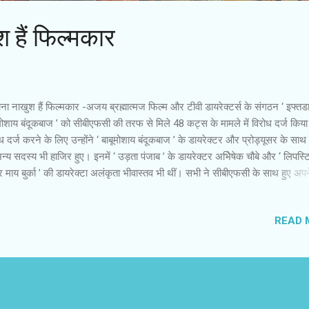
 हैं फिल्‍मकार
ाना नाखुश हैं फिल्‍मकार -अजय ब्रह्मात्‍मज फिल्‍म और टीवी डायरेक्‍टर्स के संगठन ‘ इफ्तडा 
मोशाय बंदूकबाज ’ को सीबीएफसी की तरफ से मिले 48 कट्स के मामले में विरोध दर्ज किया
ध दर्ज करने के लिए उन्‍होंने ‘ बाबूमोशाय बंदूकबाज ’ के डायरेक्‍टर और प्रोड्यूसर के सा
न्‍य सदस्‍य भी हाजिर हुए। इनमें ‘ उड़ता पंजाब ’ के डायरेक्‍टर अभिेषेक चौबे और ‘ लिपस्
 माय बुर्का ’ की डायरेक्‍टा अलंकृता भीवास्‍तव भी थीं। सभी ने सीबीएफसी के साथ हुए अपन
वों को शेयर किया। उन्‍होंने आश्‍चर्य व्‍यक्‍त किया कि पिछले तीन सालों में सूचना एवं प्रसा
रालय के मंत्री बदल गए,लेकिन अध्‍यक्ष बने हुए हैं। उन्‍हें नहीं बदला जा रहा है। उनके नेतृत्‍व
READ 
एफसी लगातार अपने फैसलों में नीचे की ओर जा रही है। फिल्‍मकारों की मुश्किलें बढ़ती जा
 एक खौफ का माहौल सा बन गया है,जिसमें सर्टिफिकेशन के लिए फिल्‍म जमा करते समय निर्
देशक डरे रहते हैं कि मालूम नहीं क्‍या फरमान आए ? और उन्‍हें और कितने चक्‍कर लगाने पड़े
मोशाय बंदूकबाज ’ उत्‍तर भा...