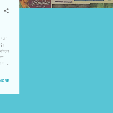
’ ने ‘
 है।
थ संगठन
टिक
े कड़वे
रण
 में
MORE
 रही
माता-
ं। ‘