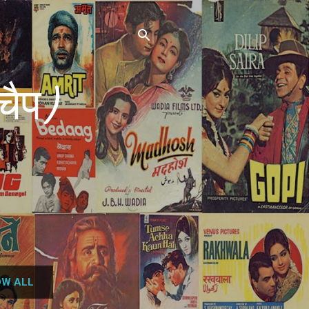
चैप)
W ALL