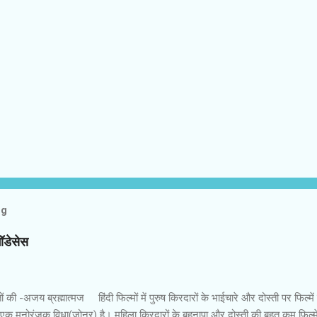
og
गॉडेसेस
 की -अजय ब्रह्मात्‍मज हिंदी फिल्‍मों में पुरुष किरदारों के भाईचारे और दोस्‍ती पर फिल्‍मे
 एक मनोरंजक विधा(जोनर) है। महिला किरदारों के बहनापा और दोस्‍ती की बहुत कम फिल्‍में