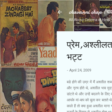
chavanni chap (चवन
All About Cinema in Hindi - हिन
प्रेम,अश्लीलत
भट्ट
-
April 24, 2009
बडे होने की उम्र में मैं अश्लील श
और नृत्य होते थे, अश्लील भाव मुद
डांटते थे और उन्हें बदलने के ल
आपके मां-बाप को बुला कर बताते थ
काले हैं तो क्या हुआ अश्लील माना
बुजुर्गो के हिसाब से अश्लील होता थ