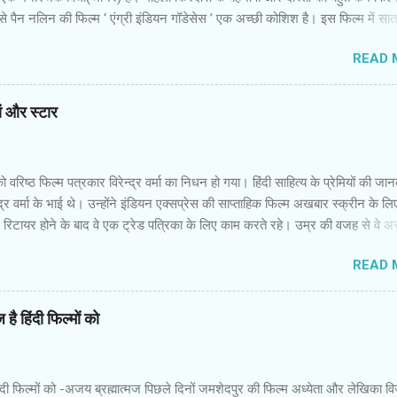
 पैन नलिन की फिल्‍म ‘ एंग्री इंडियन गॉडेसेस ’ एक अच्‍छी कोशिश है। इस फिल्‍म में सा
 उनकी पृष्‍ठभूमि अलग और विरोधी तक हैं। कॉलेज में कभी साथ रहीं लड़कियां गोवा में एक
READ 
नमें से एक की शादी होने वाली है। बाकी लड़कियों में से कुछ की शादी हो चुकी है और कुछ
र जिंदगी की जद्दोजहद में फंसी हैं। पैन नलिन ने उनके इस मिलन में उनकी जिंदगी के
ायतों और उम्‍मीदों को रखने की कोशिश की है। फिल्‍म की शुरुआत रोचक है। आरंभ
यां और स्‍टार
म सातों लड़कियों की जिंदगी की झलक पाते हैं। वे सभी जूझ रही हैं। उन्‍हें इस समाज में सा
दिक्‍कतें हो रही हैं,क्‍योंकि पुरुष प्रधान समाज उनकी इच्‍छाओं को कुचल देना चाहता है। तरजी
ा अपनी दोस्‍तों सुरंजना,जोअना,नरगिस,मधुरिता औ...
वरिष्‍ठ फिल्‍म पत्रकार विरेन्‍द्र वर्मा का निधन हो गया। हिंदी साहित्‍य के प्रेमियों की जा
्‍द्र वर्मा के भाई थे। उन्‍होंने इंडियन एक्‍सप्रेस की साप्‍ताहिक फिल्‍म अखबार स्‍क्रीन के लि
िटायर होने के बाद वे एक ट्रेड पत्रिका के लिए काम करते रहे। उम्र की वजह से वे अस्‍
 थे,लेकिन उनकी मुस्‍कान कायम थी। ज्‍यादातर वरिष्‍ठ अपने समय का गुण्‍गान और वर्तमा
READ 
हैं। मैंने विरेन्‍द्र वर्मा को कभी दुखी और नाराज नहीं देखा। इधर वे फिल्‍मों के प्रिव्‍यू शो
कभी सीट या कुर्सी खाली नहीं मिलती थी तो भी वे कुढ़ते नहीं थे। आने लिए जगह खोज 
ाते थे। हिंदी फिल्‍म इंडस्‍ट्री का पुराना दस्‍तूर है कि स्‍टार हो या पत्रकार...यहां ताकतव
है हिंदी फिल्मों को
सभी सलाम करते हैं। समय के साथ विरेन्‍द्र वर्मा की भूमिका नेपथ्‍य में चली गई थी। उ
मों के पीआर और अन्‍य संबंधित व्‍यक्तियों का रवैया बदल गया था। फिर भी उन्‍हें कभी मलाल
 वे हंसमुख और विनोदी स्‍वभाव के इंसान थे। ...
ंदी फिल्मों को -अजय ब्रह्मात्मज पिछले दिनों जमशेदपुर की फिल्म अध्येता और लेखिका व