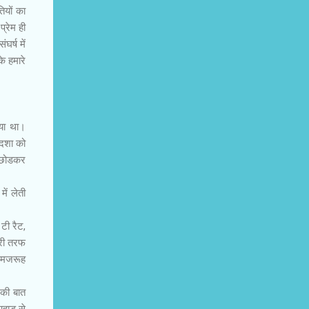
ियों का
्रेम ही
घर्ष में
े हमारे
गया था।
ोदशा को
ो छोडकर
ें लेती
टी रैट,
सरी तरफ
र मजरूह
 की बात
पहाड से