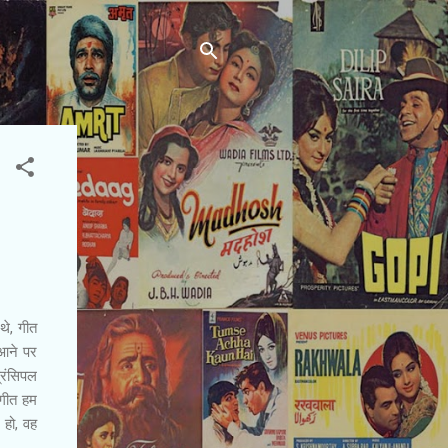
थे, गीत
 आने पर
रिंसिपल
 गीत हम
 हो, वह