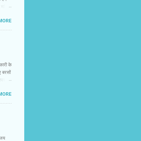
त महिला
त्रित
MORE
 अभी
िक
मंजस्‍य
ह नहीं
नकारी के
ए बरसों
वस्‍थ
न की
MORE
 में
कर
र और
नके
 करते
िजय