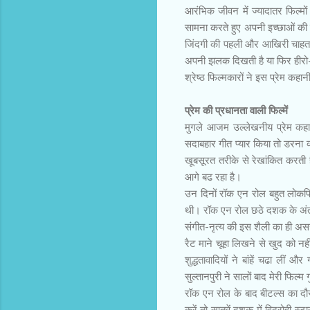
आरंभिक जीवन में ज्यादातर फिल्मों 
सामना करते हुए अपनी इच्छाओं की प
जिंदगी की पहली और आखिरी चाहत होती ह
अपनी झलक दिखती है या फिर हीरो-ही
श्रेष्ठ फिल्मकारों ने इस प्रेम कहान
प्रेम की प्रधानता वाली फिल्में
मुगले आजम उल्लेखनीय प्रेम कहा
सदाबहार गीत प्यार किया तो डरना 
खूबसूरत तरीके से रेखांकित करती है
आगे बढ रहा है।
उन दिनों रॉक एन रोल बहुत लोकप्
थी। रॉक एन रोल छठे दशक के अंत 
संगीत-नृत्य की इस शैली का ही असर
रैट माने चूहा लिखने से खुद को 
शुद्धतावादियों ने बांहें चढा ल
सुल्तानपुरी ने सालों बाद मेरी फिल
रॉक एन रोल के बाद बीटल्स का दौर आ
करें तो सातवें दशक में विद्रोही स