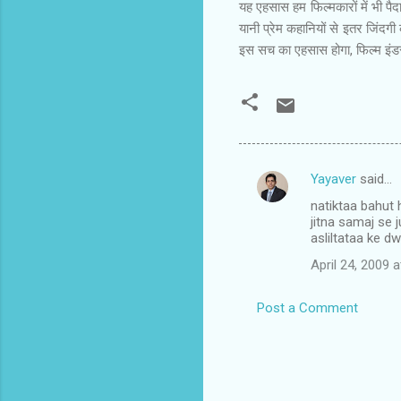
यह एहसास हम फिल्मकारों में भी पै
यानी प्रेम कहानियों से इतर जिंदगी
इस सच का एहसास होगा, फिल्म इंड
Yayaver
said…
C
natiktaa bahut h
o
jitna samaj se
m
asliltataa ke d
m
April 24, 2009 
e
Post a Comment
n
t
s