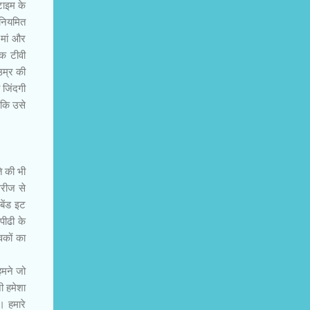
टाइम के
 नियमित
 मां और
एक टीवी
उम्र की
 जिंदगी
 कि उसे
ि की भी
िरीज से
बेंड इट
पीढी के
वकों का
हमने जो
नी हमेशा
। हमारे