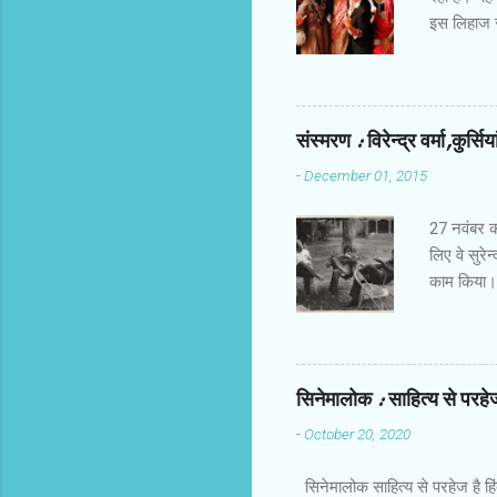
इस लिहाज से
किरदार हैं।
होती हैं। उ
तक करिअर औ
खालीपन,शिक
संस्‍मरण : विरेन्‍द्र वर्मा,कुर्सि
मोटाज में ह
-
December 01, 2015
बिठाने में 
देता। फ्रीड
27 नवंबर को 
लिए वे सुरेन
काम किया। र
जरूर हो गए
आलोचना करते 
आते थे और 
चुपचाप बैठ ज
सिनेमालोक : साहित्य से परहेज 
उदीयमान को 
-
October 20, 2020
प्रति फिल्‍
नहीं देखा।
सिनेमालोक साहित्य से परहेज है हि