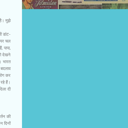
है। मुझे
ी डांट-
ी पर चल
, पापा,
ो देखने
। भारत
ह बदलाव
पभोग कर
रहे हैं।
दिला दी
र्तन की
न दिनों