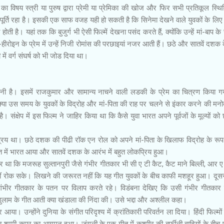
का विषय स्त्री या पुरुष द्वारा प्रेमी या प्रेमिका की खोज और फिर सभी प्रतिकूल स्थित
ूर्ति रहा है। इसकी एक साफ वजह यही हो सकती है कि सिनेमा देखने वाले युवकों के लिए प
ै। यहां तक कि बुजुर्ग भी ऐसी फिल्में देखना पसंद करते हैं, क्योंकि उन्हें मां-बाप के सं
रोइन के प्रेम में उन्हें निजी रोमांस की परछाइयां नजर आती हैं। छठे और सातवें दशक क
ी में वर्ग संघर्ष को भी जोड दिया था।
नी है। इसमें राजकुमार और सामान्य नाचने वाली लडकी के प्रेम का चित्रण किया 
क्या उस समय के युवकों के विद्रोह और मां-पिता की राह पर चलने से इंकार करने की मन
। संक्षेप में इस फिल्म ने जाहिर किया था कि कैसे युवा भारत अपने पूर्वजों के मूल्यों क
रिय था। छठे दशक की पीढी रॉक एन रोल को अपने मां-पिता के खिलाफ विद्रोह के रूप म
में भारत आया और सातवें दशक के आरंभ में बहुत लोकप्रिय हुआ।
 था कि मजरूह सुल्तानपुरी जैसे गंभीर गीतकार भी सी ए टी कैट, कैट माने बिल्ली, आर ए 
नहीं रोक सके। लिखने की जरूरत नहीं कि यह गीत युवकों के बीच काफी मशहूर हुआ। दू
ीं और गंभीर गीतकार के पतन पर विलाप करते रहे। विडंबना देखिए कि उसी गंभीर गीतका
्म गुलाम के गीत आती क्या खंडाला की निंदा की। उसे भद्दा और अश्लील कहा।
या। उन्होंने दुनिया के संगीत परिदृश्य में क्रांतिकारी परिवर्तन ला दिया। हिंदी फिल्मों
्टार शम्मी कपूर का आगमन हुआ। जंगली के एक गीत में कश्मीर की बर्फीली वादियों के बीच 