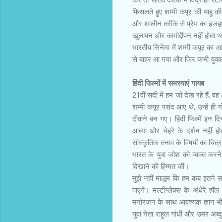
फिसलते हुए शम्मी कपूर की याहू की
और शालीन तरीके से प्रेम का इजहार
खुलापन और कामोद्दीपन नहीं होता 
भारतीय सिनेमा में शम्मी कपूर का 
से बाहर आ गया और फिर कभी युवकों 
हिंदी फिल्मों में समस्याएं गायब
21वीं सदी में हम जो देख रहे हैं, व
शम्मी कपूर पसंद आए थे, उन्हें 
दीवाने बन गए। हिंदी फिल्में इन दि
आत्मा और चेहरे के दर्शन नहीं हो
सांस्कृतिक तनाव के विषयों का चित्र
भारत के युवा जोश को व्यक्त करने
दिखाने की हिम्मत की।
मुझे नहीं मालूम कि हम कब इतने सा
पाएंगे। मल्टीप्लेक्स के अंधेरे 
मनोरंजन के साथ आवश्यक ज्ञान भी च
युवा नेता राहुल गांधी और उमर अब्द