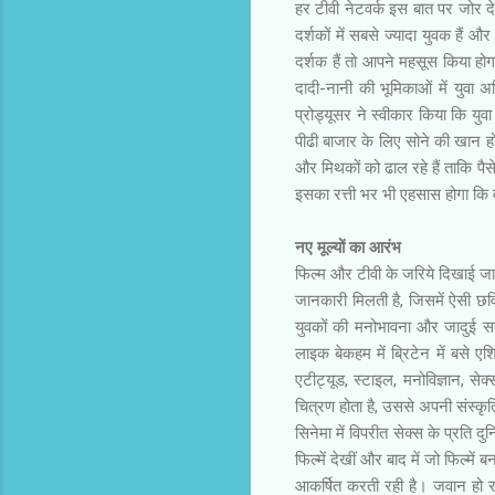
हर टीवी नेटवर्क इस बात पर जोर दे
दर्शकों में सबसे ज्यादा युवक हैं
दर्शक हैं तो आपने महसूस किया होगा
दादी-नानी की भूमिकाओं में युवा 
प्रोड्यूसर ने स्वीकार किया कि युवा
पीढी बाजार के लिए सोने की खान ह
और मिथकों को ढाल रहे हैं ताकि पैस
इसका रत्ती भर भी एहसास होगा कि व
नए मूल्यों का आरंभ
फिल्म और टीवी के जरिये दिखाई जा र
जानकारी मिलती है, जिसमें ऐसी छवि
युवकों की मनोभावना और जादुई सच
लाइक बेकहम में ब्रिटेन में बसे ए
एटीट्यूड, स्टाइल, मनोविज्ञान, से
चित्रण होता है, उससे अपनी संस्कृति 
सिनेमा में विपरीत सेक्स के प्रति 
फिल्में देखीं और बाद में जो फिल्मे
आकर्षित करती रही है। जवान हो रही