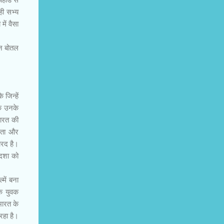
ही सभ्य
ें वैसा
्न बोतल
 जिन्हें
वक उनके
भारत की
िकता और
दारद है।
ोदशा को
में बना
के युवक
भारत के
रहा है।