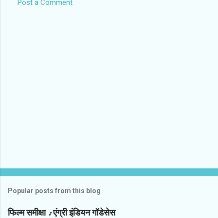
Post a Comment
C
o
m
m
e
n
t
s
Popular posts from this blog
फिल्‍म समीक्षा : एंग्री इंडियन गॉडेसेस