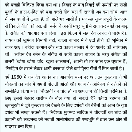
को बखूबी चित्रित किया गया था। विवाह के बाद विदाई की ड्योढ़ी पर खड़ी
युवती के हाल-ए-दिल को बयां करते गीत 'चल री सजनी अब क्या सोचें' आज
भी जब कानों में गूंजता है, तो आंखें भर जाती हैं। मजरूह सुल्तानपुरी के कलम
से निकले गीतों को एस. डी. बर्मन ने अपनी मधुर धुनों में सजाकर बंबई का बाबू
के संगीत को यादगार बना दिया। इस फिल्म में जहां देव आनंद ने पारंपरिक
नायक की भूमिका निभायी वहीं, काला बाजार में वे एंटी हीरो की भूमिका में
नजर आए। वहीदा रहमान और नंदा काला बाजार में देव आनंद की नायिकाएं
थीं। सचिन देब बर्मन के संगीत से सजी काला बाजार के मधुर संगीत की
बानगी 'खोया खोया चांद, खुला आसमान', 'अपनी तो हर सांस एक तूफान है',
'रिमझिम के तराने लेकर आयी बरसात' जैसे कर्णप्रिय गीतों में मिल जाती है।
वर्ष 1960 में जब देव आनंद का आकर्षण चरम पर था, तब गुरूदत्ता ने भी
चौदहवीं का चांद में अपनी बोलती आंखों और गजब के अभिनय से दर्शकों को
सम्मोहित किया था। 'चौदहवीं का चांद हो या आफताब हो' किसी प्रेमिका के
लिए इससे बेहतर तारीफ के बोल क्या हो सकते हैं? वहीदा रहमान की
खूबसूरती में डूबे गुरूदत्ता को देखने के लिए दर्शकों की बेचैनी को आज के युवा
दर्शक भी समझ सकते हैं। निर्देशक मुहम्मद सादिक ने चौदहवीं का चांद की
कहानी को लखनऊ की नवाबी शानौशौकत की पृष्ठभूमि में ढाल कर और भी
यादगार बना दिया।