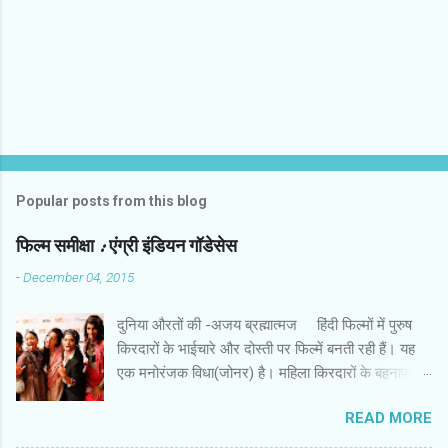
Popular posts from this blog
फिल्‍म समीक्षा : एंग्री इंडियन गॉडेसेस
-
December 04, 2015
दुनिया औरतों की -अजय ब्रह्मात्‍मज हिंदी फिल्‍मों में पुरुष
किरदारों के भाईचारे और दोस्‍ती पर फिल्‍में बनती रही हैं। यह
एक मनोरंजक विधा(जोनर) है। महिला किरदारों के बहनापा
और दोस्‍ती की बहुत कम फिल्‍में हैं। इस लिहाज से पैन नलिन
READ MORE
की फिल्‍म ‘ एंग्री इंडियन गॉडेसेस ’ एक अच्‍छी कोशिश है। इस
फिल्‍म में सात महिला किरदार हैं। उनकी पृष्‍ठभूमि अलग और