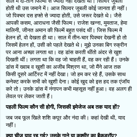
साल में दो-तीन फिल्मों से ज्यादा नहीं देखता था। सिल्वर जुबली
होती थी उस जमाने में। आज सिल्वर जुबली कोई जानता ही नहीं।
जो पिक्चर दस हफ्ते से ज्यादा होती, उसे जरूर देखते थे। जैसे
आपकी कसम, आराधना जैसी फिल्म। राजेश खन्ना, मुमताज, हेमा
मालिनी, जीनत अमान की फिल्में बहुत पसंद थीं। जिस फिल्म में
हेलन हों, वो देखता ही था। साल में तीन-चार पिक्चर देखनी हो तो
जिसमें हेलन हों, उसी को पहले देखते थे। मुझे उनका बिग स्क्रीन
पर आना अच्छा लगता था। वह डांस करती थींतो अंदर से खुश
दिखती थीं। लगता था कि वह जो चाहती हैं, वह कर रही हैं। उनके
डांस में ख्वाब व खुशी का अजीब मिश्रण था, जो मैंने आज तक
किसी दूसरे आर्टिस्ट में नहीं देखा। जो हम कर रहे हैं, उसके साथ
कनेक्ट करके सभी को खुशी देना। कोई खुद को इस हद तक एंजॉय
करे तो। उनके डांस में नंगापन कभी महसूस नहीं हुआ। वह अलग ही
लेवल पर लेकर जाती हैं।
पहली फिल्म कौन सी होगी, जिसकी इमेजेज अब तक याद हों?
जब जब फूल खिले शशि कपूर और नंदा की। कहां देखी थी, याद
नहीं।
क्या चीज याद रह गई? उसके गाने या कश्मीर का बैकड्रॉप?