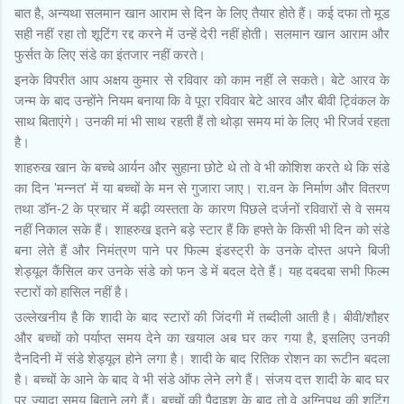
बात है, अन्यथा सलमान खान आराम से दिन के लिए तैयार होते हैं। कई दफा तो मूड
सही नहीं रहा तो शूटिंग रद्द करने में उन्हें देरी नहीं होती। सलमान खान आराम और
फुर्सत के लिए संडे का इंतजार नहीं करते।
इनके विपरीत आप अक्षय कुमार से रविवार को काम नहीं ले सकते। बेटे आरव के
जन्म के बाद उन्होंने नियम बनाया कि वे पूरा रविवार बेटे आरव और बीवी ट्विंकल के
साथ बिताएंगे। उनकी मां भी साथ रहती हैं तो थोड़ा समय मां के लिए भी रिजर्व रहता
है।
शाहरुख खान के बच्चे आर्यन और सुहाना छोटे थे तो वे भी कोशिश करते थे कि संडे
का दिन 'मन्नत' में या बच्चों के मन से गुजारा जाए। रा.वन के निर्माण और वितरण
तथा डॉन-2 के प्रचार में बढ़ी व्यस्तता के कारण पिछले दर्जनों रविवारों से वे समय
नहीं निकाल सके हैं। शाहरुख इतने बड़े स्टार हैं कि हफ्ते के किसी भी दिन को संडे
बना लेते हैं और निमंत्रण पाने पर फिल्म इंडस्ट्री के उनके दोस्त अपने बिजी
शेड्यूल कैंसिल कर उनके संडे को फन डे में बदल देते हैं। यह दबदबा सभी फिल्म
स्टारों को हासिल नहीं है।
उल्लेखनीय है कि शादी के बाद स्टारों की जिंदगी में तब्दीली आती है। बीवी/शौहर
और बच्चों को पर्याप्त समय देने का खयाल अब घर कर गया है, इसलिए उनकी
दैनदिनी में संडे शेड्यूल होने लगा है। शादी के बाद रितिक रोशन का रूटीन बदला
है। बच्चों के आने के बाद वे भी संडे ऑफ लेने लगे हैं। संजय दत्त शादी के बाद घर
पर ज्यादा समय बिताने लगे हैं। बच्चों की पैदाइश के बाद तो वे अग्निपथ की शूटिंग