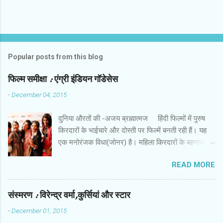
Popular posts from this blog
फिल्‍म समीक्षा : एंग्री इंडियन गॉडेसेस
-
December 04, 2015
दुनिया औरतों की -अजय ब्रह्मात्‍मज हिंदी फिल्‍मों में पुरुष
किरदारों के भाईचारे और दोस्‍ती पर फिल्‍में बनती रही हैं। यह
एक मनोरंजक विधा(जोनर) है। महिला किरदारों के बहनापा
और दोस्‍ती की बहुत कम फिल्‍में हैं। इस लिहाज से पैन नलिन
READ MORE
की फिल्‍म ‘ एंग्री इंडियन गॉडेसेस ’ एक अच्‍छी कोशिश है। इस
फिल्‍म में सात महिला किरदार हैं। उनकी पृष्‍ठभूमि अलग और
विरोधी तक हैं। कॉलेज में कभी साथ रहीं लड़कियां गोवा में
संस्‍मरण : विरेन्‍द्र वर्मा,कुर्सियां और स्‍टार
एकत्रित होती हैं। उनमें से एक की शादी होने वाली है। बाकी
-
December 01, 2015
लड़कियों में से कुछ की शादी हो चुकी है और कुछ अभी तक