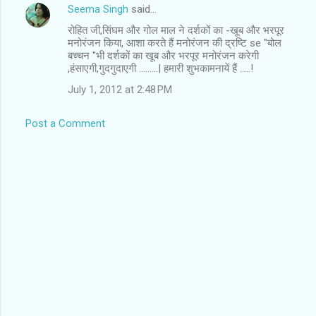
Seema Singh
said…
C
रोहित जी,सिंघम और गोल माल ने दर्शकों का -खूब और भरपूर
o
मनोरंजन किया, आशा करते हैं मनोरंजन की द्रष्टि se "बोल
m
बच्चन "भी दर्शकों का खूब और भरपूर मनोरंजन करेगी
,हंसाएगी,गुदगुदाएगी .........| हमारी शुभकामनायें हैं .....!
m
July 1, 2012 at 2:48 PM
e
n
Post a Comment
t
s