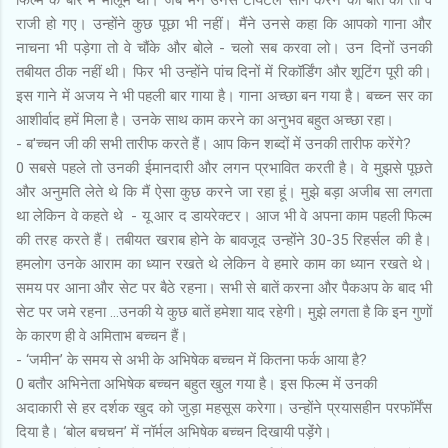
फिल्म के बारे में मालूम था। जब मैंने उनसे टायटल सौंग करने की बात की तो वे
राजी हो गए। उन्होंने कुछ पूछा भी नहीं। मैंने उनसे कहा कि आपको गाना और
नाचना भी पड़ेगा तो वे चौंके और बोले - चलो सब करवा लो। उन दिनों उनकी
तबीयत ठीक नहीं थी। फिर भी उन्होंने पांच दिनों में रिकॉर्डिंग और शूटिंग पूरी की।
इस गाने में अजय ने भी पहली बार गाया है। गाना अच्छा बन गया है। बच्च्न सर का
आशीर्वाद हमें मिला है। उनके साथ काम करने का अनुभव बहुत अच्छा रहा।
- ब'च्चन जी की सभी तारीफ करते हैं। आप किन शब्दों में उनकी तारीफ करेंगे?
0 सबसे पहले तो उनकी ईमानदारी और लगन प्रभावित करती है। वे मुझसे पूछते
और अनुमति लेते थे कि मैं ऐसा कुछ करने जा रहा हूं। मुझे बड़ा अजीब सा लगता
था लेकिन वे कहते थे - यू आर द डायरेक्टर। आज भी वे अपना काम पहली फिल्म
की तरह करते हैं। तबीयत खराब होने के बावजूद उन्होंने 30-35 रिहर्सल की है।
हमलोग उनके आराम का ध्यान रखते थे लेकिन वे हमारे काम का ध्यान रखते थे।
समय पर आना और सेट पर बैठे रहना। सभी से बातें करना और पैकअप के बाद भी
सेट पर जमे रहना ...उनकी ये कुछ बातें हमेशा याद रहेगी। मुझे लगता है कि इन गुणों
के कारण ही वे अमिताभ बच्चन हैं।
- ‘जमीन’ के समय से अभी के अभिषेक बच्चन में कितना फर्क आया है?
0 बतौर अभिनेता अभिषेक बच्चन बहुत खुल गया है। इस फिल्म में उनकी
अदाकारी से हर दर्शक खुद को जुड़ा महसूस करेगा। उन्होंने प्रयासहीन परफॉर्मेंस
दिया है। ‘बोल बचचन’ में नॉर्मल अभिषेक बच्चन दिखायी पड़ेंंगे।