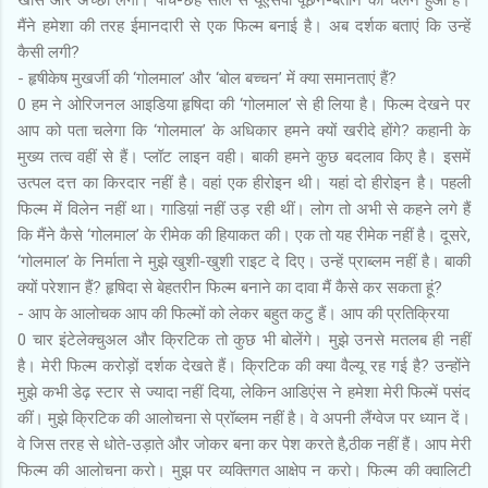
खास और अच्छा लगा। पांच-छह साल से यूएसपी पूछने-बताने का चलन हुआ है।
मैंने हमेशा की तरह ईमानदारी से एक फिल्म बनाई है। अब दर्शक बताएं कि उन्हें
कैसी लगी?
- हृषीकेष मुखर्जी की ‘गोलमाल’ और ‘बोल बच्चन’ में क्या समानताएं हैं?
0 हम ने ओरिजनल आइडिया हृषिदा की ‘गोलमाल’ से ही लिया है। फिल्म देखने पर
आप को पता चलेगा कि ‘गोलमाल’ के अधिकार हमने क्यों खरीदे होंगे? कहानी के
मुख्य तत्व वहीं से हैं। प्लॉट लाइन वही। बाकी हमने कुछ बदलाव किए है। इसमें
उत्पल दत्त का किरदार नहीं है। वहां एक हीरोइन थी। यहां दो हीरोइन है। पहली
फिल्म में विलेन नहीं था। गाडिय़ां नहीं उड़ रही थीं। लोग तो अभी से कहने लगे हैं
कि मैंने कैसे ‘गोलमाल’ के रीमेक की हियाकत की। एक तो यह रीमेक नहीं है। दूसरे,
‘गोलमाल’ के निर्माता ने मुझे खुशी-खुशी राइट दे दिए। उन्हें प्राब्लम नहीं है। बाकी
क्यों परेशान हैं? हृषिदा से बेहतरीन फिल्म बनाने का दावा मैं कैसे कर सकता हूं?
- आप के आलोचक आप की फिल्मों को लेकर बहुत कटु हैं। आप की प्रतिक्रिया
0 चार इंटेलेक्चुअल और क्रिटिक तो कुछ भी बोलेंगे। मुझे उनसे मतलब ही नहीं
है। मेरी फिल्म करोड़ों दर्शक देखते हैं। क्रिटिक की क्या वैल्यू रह गई है? उन्होंने
मुझे कभी डेढ़ स्टार से ज्यादा नहीं दिया, लेकिन आडिएंस ने हमेशा मेरी फिल्में पसंद
कीं। मुझे क्रिटिक की आलोचना से प्रॉब्लम नहीं है। वे अपनी लैंग्वेज पर ध्यान दें।
वे जिस तरह से धोते-उड़ाते और जोकर बना कर पेश करते है,ठीक नहीं हैं। आप मेरी
फिल्म की आलोचना करो। मुझ पर व्यक्तिगत आक्षेप न करो। फिल्म की क्वालिटी