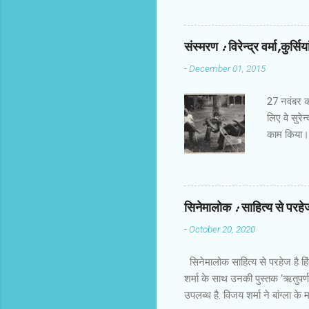
होती हैं। उ
तक करिअर औ
खालीपन,शिक
संस्‍मरण : विरेन्‍द्र वर्मा,कुर्सि
मोटाज में ह
-
December 01, 2015
बिठाने में 
देता। फ्रीड
27 नवंबर को 
लिए वे सुरेन
काम किया। र
जरूर हो गए
आलोचना करते 
आते थे और 
चुपचाप बैठ ज
सिनेमालोक : साहित्य से परहेज 
उदीयमान को 
-
October 20, 2020
प्रति फिल्‍
नहीं देखा।
सिनेमालोक साहित्य से परहेज है हि
शर्मा के साथ उनकी पुस्तक ‘ऋतुपर्ण
उपलब्ध है. विजय शर्मा ने बांग्ला 