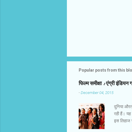
t
s
Popular posts from this bl
फिल्‍म समीक्षा : एंग्री इंडियन 
-
December 04, 2015
दुनिया औरतों
रही हैं। यह
इस लिहाज से
किरदार हैं।