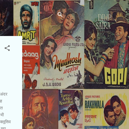
 अंदर
गह
ात
 भी
क्लूसिव
ं छप