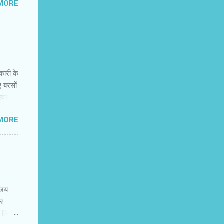
MORE
 अभी
िक
मंजस्‍य
ह नहीं
नकारी के
ए बरसों
वस्‍थ
न की
MORE
 में
कर
र और
नके
 करते
िजय
पर
ण किया