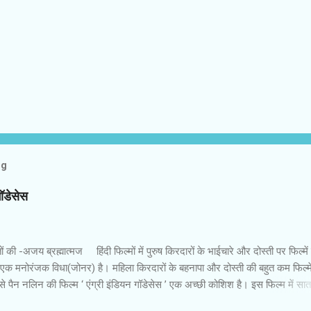
og
गॉडेसेस
 की -अजय ब्रह्मात्‍मज हिंदी फिल्‍मों में पुरुष किरदारों के भाईचारे और दोस्‍ती पर फिल्‍मे
 एक मनोरंजक विधा(जोनर) है। महिला किरदारों के बहनापा और दोस्‍ती की बहुत कम फिल्‍में
 पैन नलिन की फिल्‍म ‘ एंग्री इंडियन गॉडेसेस ’ एक अच्‍छी कोशिश है। इस फिल्‍म में सा
 उनकी पृष्‍ठभूमि अलग और विरोधी तक हैं। कॉलेज में कभी साथ रहीं लड़कियां गोवा में एक