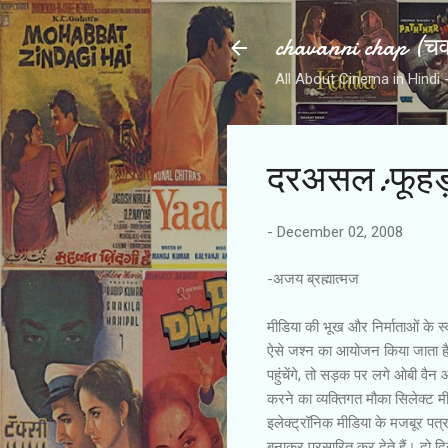
chavanni chap (चवन
All About Cinema in Hindi - हिन
दरअसल:फूहड़
-
December 02, 2008
-अजय ब्रह्मात्मज
मीडिया की भूख और निर्माताओं के स्
ऐसे जश्न का आयोजन किया जाता है।
पहुंचेंगे, तो सड़क पर लगे ओबी वैन औ
करने का व्यक्तिगत मौका सिलेक्ट मीड
इलेक्ट्रॉनिक मीडिया के मजबूर पत्
बनाकर प्रसारित कर देते हैं। दो दिन