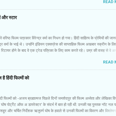
READ 
नमें से एक की शादी होने वाली है। बाकी लड़कियों में से कुछ की शादी हो चुकी है और कुछ
र जिंदगी की जद्दोजहद में फंसी हैं। पैन नलिन ने उनके इस मिलन में उनकी जिंदगी के
ायतों और उम्‍मीदों को रखने की कोशिश की है। फिल्‍म की शुरुआत रोचक है। आरंभ
यां और स्‍टार
म सातों लड़कियों की जिंदगी की झलक पाते हैं। वे सभी जूझ रही हैं। उन्‍हें इस समाज में सा
दिक्‍कतें हो रही हैं,क्‍योंकि पुरुष प्रधान समाज उनकी इच्‍छाओं को कुचल देना चाहता है। तरजी
ा अपनी दोस्‍तों सुरंजना,जोअना,नरगिस,मधुरिता औ...
वरिष्‍ठ फिल्‍म पत्रकार विरेन्‍द्र वर्मा का निधन हो गया। हिंदी साहित्‍य के प्रेमियों की जा
्‍द्र वर्मा के भाई थे। उन्‍होंने इंडियन एक्‍सप्रेस की साप्‍ताहिक फिल्‍म अखबार स्‍क्रीन के लि
िटायर होने के बाद वे एक ट्रेड पत्रिका के लिए काम करते रहे। उम्र की वजह से वे अस्‍
 थे,लेकिन उनकी मुस्‍कान कायम थी। ज्‍यादातर वरिष्‍ठ अपने समय का गुण्‍गान और वर्तमा
READ 
हैं। मैंने विरेन्‍द्र वर्मा को कभी दुखी और नाराज नहीं देखा। इधर वे फिल्‍मों के प्रिव्‍यू शो
कभी सीट या कुर्सी खाली नहीं मिलती थी तो भी वे कुढ़ते नहीं थे। आने लिए जगह खोज 
ाते थे। हिंदी फिल्‍म इंडस्‍ट्री का पुराना दस्‍तूर है कि स्‍टार हो या पत्रकार...यहां ताकतव
है हिंदी फिल्मों को
सभी सलाम करते हैं। समय के साथ विरेन्‍द्र वर्मा की भूमिका नेपथ्‍य में चली गई थी। उ
मों के पीआर और अन्‍य संबंधित व्‍यक्तियों का रवैया बदल गया था। फिर भी उन्‍हें कभी मलाल
 वे हंसमुख और विनोदी स्‍वभाव के इंसान थे। ...
ंदी फिल्मों को -अजय ब्रह्मात्मज पिछले दिनों जमशेदपुर की फिल्म अध्येता और लेखिका व
 घोष पोर्ट्रेट ऑफ अ डायरेक्टर’ के संदर्भ में बात हो रही थी. उनकी यह पुस्तक नॉट नल 
के मशहूर और चर्चित निर्देशक ऋतुपर्ण घोष के हवाले से उनकी फिल्मों का विवरण और विश्लेष