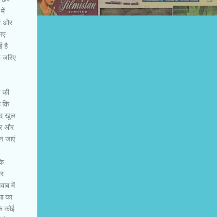
ें
ार और
 नए
 है
े जरिए
न की
ै कि
ेद खुल
टार और
न जाएं
के
और
ाब में
या का
कि कोई