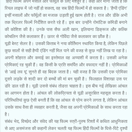
हिंदी फिल्में अपने मसाले और फॉर्मूले के लिए मशहूर हैं। कहा और माना जाता है कि
रियल लाइफ में जो नहीं हो सकता, वह सब हिंदी फिल्मों में हो सकता है। 'हैप्पी एंडिंग'
इन्हीं मसालों और फॉर्मूलों का मजाक उड़ाती हुई खत्म होती है। राज और डीके अभी
तक थ्रिलर फिल्में निर्देशित करते रहे हैं। इस बार उन्होंने रोमांटिक कॉमेडी बनाने
की कोशिश की है। उनके पास सैफ अली खान, इलियाना डिक्रूज और कल्कि
कोचलिन जैसे कलाकार हैं। ऊपर से गोविंदा जैसे कलाकार का छौंक है।
यूडी बेस्ट सेलर है। उसकी किताब ने नया कीर्तिमान स्थापित किया है, लेकिन पिछले
कुछ सालों से सही हैप्पी एंडिंग नहीं मिल पाने की वजह से कुछ नहीं लिख पा रहा है।
अपनी शोहरत और कमाई का इस्तेमाल वह अय्याशी में करता है। उसकी अनेक
प्रेमिकाएं रह चुकी हैं। वह किसी के प्रति समर्पित और वफादार नहीं है। प्रेमिकाओं
से 'आई लव यू' सुनते ही वह बिदक जाता है। यही वजह है कि उसकी एक प्रेमिका
दूसरे लड़के से शादी कर दो बच्चों की मां बन चुकी है। फिलहाल विशाखा उस पर
डोरे डाल रही है। यूडी उससे संबंध तोडऩा चाहता है। इस बीच नई लेखिका आंचल
का आगमन होता है। आंचल की लोकप्रियता से यूडी असुरक्षित महसूस करता है।
परिस्थितियां कुछ ऐसी बनती हैं कि वह आंचल से प्रेम करने लगता है, लेकिन आंचल
उसके साथ वैसा ही व्यवहार करती है, जैसा वह अपनी प्रेमिकाओं के साथ करता रहा
है।
संबंध भेद, विच्छेद और संवेद की यह फिल्म स्त्री-पुरुष रिश्तों में कथित आधुनिकता
से आए असमंजस की कहानी लेकर चलती यह फिल्म हिंदी फिल्मों के घिसे-पिटे दृश्यों