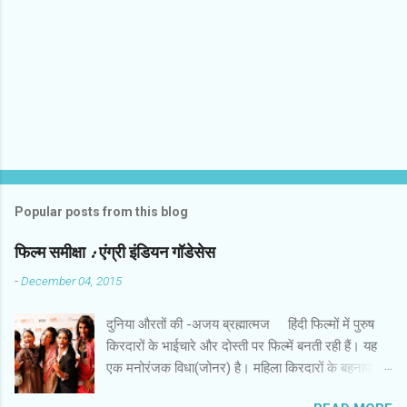
n
t
s
Popular posts from this blog
फिल्‍म समीक्षा : एंग्री इंडियन गॉडेसेस
-
December 04, 2015
दुनिया औरतों की -अजय ब्रह्मात्‍मज हिंदी फिल्‍मों में पुरुष
किरदारों के भाईचारे और दोस्‍ती पर फिल्‍में बनती रही हैं। यह
एक मनोरंजक विधा(जोनर) है। महिला किरदारों के बहनापा
और दोस्‍ती की बहुत कम फिल्‍में हैं। इस लिहाज से पैन नलिन