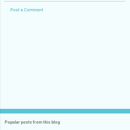
Post a Comment
C
o
m
m
e
n
t
s
Popular posts from this blog