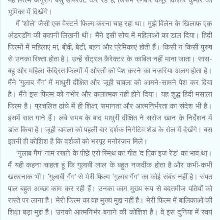
यह फिल्म अनुराग बसु डायरेक्ट कर रहे हैं, जिसमें रणबीर कपूर किशोर कुमार की
भूमिका में दिखेंगे।
मैं ‘शोले’ जैसी एक वेस्टर्न फिल्म करना चाह रहा था। मुझे विलेन के खिलाफ एक
अंडरडॉग की कहानी लिखनी थी। मैंने इसी सोच में महिलाओं का डाल दिया। हिंदी
फिल्मों में महिलाएं मां, बीवी, बेटी, बहन और प्रेमिकाएं होती हैं। किसी न किसी पुरुष
से उनका रिश्ता होता है। उन्हें सेंट्रल कैरेक्टर के काबिल नहीं माना जाता। सास-
बहू और महिला केंद्रित फिल्मों में औरतों को पेश करने का नजरिया अलग होता है।
मैंने ‘गुलाब गैंग’ में माधुरी दीक्षित और जूही चावला को आमने-सामने पेश कर दिया
है। मैंने इस फिल्म को गंभीर और कलात्मक नहीं होने दिया। यह शुद्ध हिंदी मसाला
फिल्म है। प्रचलित ढांचे में ही शिक्षा, समानता और आत्मनिर्भरता का संदेश भी है।
इसमें सात गाने हैं। लंबे समय के बाद माधुरी दीक्षित ने सरोज खान के निर्देशन में
डांस किया है। जूही चावला को पहली बार दर्शक निगेटिव शेड के रोल में देखेंगे। बस
इतनी ही कोशिश है कि दर्शकों को भरपूर मनोरंजन मिले।
‘गुलाब गैंग’ नाम रखने के पीछे एरो स्मिथ का गीत ‘द पिंक इज रेड’ का भाव था।
मैं यही कहना चाहता हूं कि गुलाबी लाल के बहुत नजदीक होता है और कभी-कभी
खतरनाक भी। ‘गुलाबी गैंग’ से मेरी फिल्म ‘गुलाब गैंग’ का कोई संबंध नहीं है। संपत
पाल बहुत अच्छा काम कर रही हैं। उनका काम मुख्य रूप से बदतमीज पतियों को
रास्ते पर लाना है। मेरी फिल्म का वह मुख्य मुद्दा नहीं है। मेरी फिल्म में बालिकाओं की
शिक्षा बड़ा मुद्दा है। उनको आत्मनिर्भर बनाने की कोशिश है। वे इस दुनिया में स्वयं