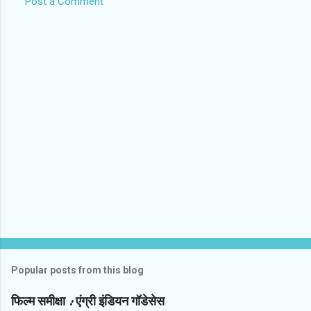
Post a Comment
C
o
m
m
e
n
t
s
Popular posts from this blog
फिल्‍म समीक्षा : एंग्री इंडियन गॉडेसेस