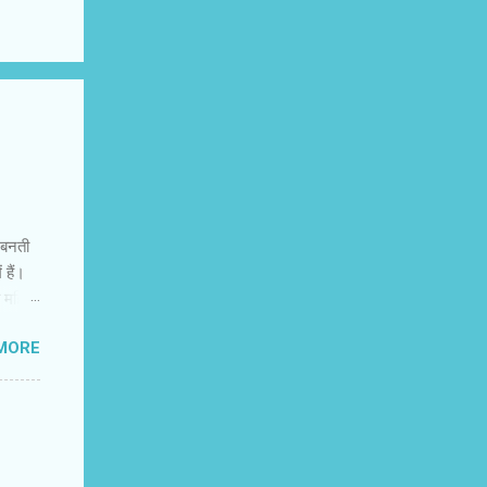
ं बनती
 हैं।
त महिला
त्रित
MORE
 अभी
िक
मंजस्‍य
ह नहीं