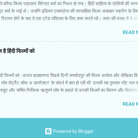
वरिष्‍ठ फिल्‍म पत्रकार विरेन्‍द्र वर्मा का निधन हो गया। हिंदी साहित्‍य के प्रेमियों की जा
्‍द्र वर्मा के भाई थे। उन्‍होंने इंडियन एक्‍सप्रेस की साप्‍ताहिक फिल्‍म अखबार स्‍क्रीन के लि
िटायर होने के बाद वे एक ट्रेड पत्रिका के लिए काम करते रहे। उम्र की वजह से वे अस्‍
 थे,लेकिन उनकी मुस्‍कान कायम थी। ज्‍यादातर वरिष्‍ठ अपने समय का गुण्‍गान और वर्तमा
READ 
हैं। मैंने विरेन्‍द्र वर्मा को कभी दुखी और नाराज नहीं देखा। इधर वे फिल्‍मों के प्रिव्‍यू शो
कभी सीट या कुर्सी खाली नहीं मिलती थी तो भी वे कुढ़ते नहीं थे। आने लिए जगह खोज 
ाते थे। हिंदी फिल्‍म इंडस्‍ट्री का पुराना दस्‍तूर है कि स्‍टार हो या पत्रकार...यहां ताकतव
है हिंदी फिल्मों को
सभी सलाम करते हैं। समय के साथ विरेन्‍द्र वर्मा की भूमिका नेपथ्‍य में चली गई थी। उ
मों के पीआर और अन्‍य संबंधित व्‍यक्तियों का रवैया बदल गया था। फिर भी उन्‍हें कभी मलाल
 वे हंसमुख और विनोदी स्‍वभाव के इंसान थे। ...
ंदी फिल्मों को -अजय ब्रह्मात्मज पिछले दिनों जमशेदपुर की फिल्म अध्येता और लेखिका व
 घोष पोर्ट्रेट ऑफ अ डायरेक्टर’ के संदर्भ में बात हो रही थी. उनकी यह पुस्तक नॉट नल 
के मशहूर और चर्चित निर्देशक ऋतुपर्ण घोष के हवाले से उनकी फिल्मों का विवरण और विश्लेष
गौर किया कि उनके अधिकांश फिल्में किसी ने किसी साहित्यिक कृति पर आधारित हैं. उनकी ज्य
READ 
 हैं. दो-तीन ही विदेशी भाषाओं के लेखकों की कृति पर आधारित होंगी. विजय शर्मा से ही बातचीत 
ेशी भाषाओं की फिल्मों में साहित्यिक कृतियों पर आधारित फिल्मों की प्रबल धारा दिखती
ीश कसरावल्ली से बात हो रही थी. उन्होंने 25 से अधिक फिल्में साहित्य से प्रेरित होकर बनाई 
्यिक कृतियों पर आधारित फ़िल्में मिल जाती हैं. सभी भाषाओं के फिल्मकारों ने अपनी संस्कृत
Powered by Blogger