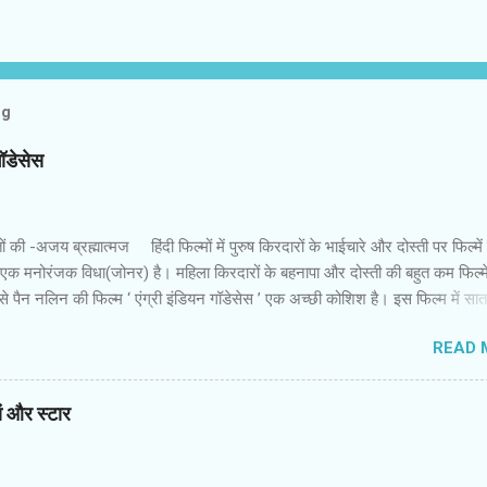
og
गॉडेसेस
 की -अजय ब्रह्मात्‍मज हिंदी फिल्‍मों में पुरुष किरदारों के भाईचारे और दोस्‍ती पर फिल्‍मे
 एक मनोरंजक विधा(जोनर) है। महिला किरदारों के बहनापा और दोस्‍ती की बहुत कम फिल्‍में
 पैन नलिन की फिल्‍म ‘ एंग्री इंडियन गॉडेसेस ’ एक अच्‍छी कोशिश है। इस फिल्‍म में सा
 उनकी पृष्‍ठभूमि अलग और विरोधी तक हैं। कॉलेज में कभी साथ रहीं लड़कियां गोवा में एक
READ 
नमें से एक की शादी होने वाली है। बाकी लड़कियों में से कुछ की शादी हो चुकी है और कुछ
र जिंदगी की जद्दोजहद में फंसी हैं। पैन नलिन ने उनके इस मिलन में उनकी जिंदगी के
ायतों और उम्‍मीदों को रखने की कोशिश की है। फिल्‍म की शुरुआत रोचक है। आरंभ
यां और स्‍टार
म सातों लड़कियों की जिंदगी की झलक पाते हैं। वे सभी जूझ रही हैं। उन्‍हें इस समाज में सा
दिक्‍कतें हो रही हैं,क्‍योंकि पुरुष प्रधान समाज उनकी इच्‍छाओं को कुचल देना चाहता है। तरजी
ा अपनी दोस्‍तों सुरंजना,जोअना,नरगिस,मधुरिता औ...