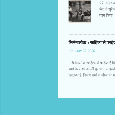
27 नवंबर को 
लिए वे सुरेन
काम किया। र
जरूर हो गए
आलोचना करते 
आते थे और 
चुपचाप बैठ ज
सिनेमालोक : साहित्य से परहेज 
उदीयमान को 
-
October 20, 2020
प्रति फिल्‍
नहीं देखा।
सिनेमालोक साहित्य से परहेज है हि
शर्मा के साथ उनकी पुस्तक ‘ऋतुपर्ण
उपलब्ध है. विजय शर्मा ने बांग्ला 
है. इस पुस्तक को पढ़ते हुए मैंने 
फिल्में बांग्ला साहित्य पर केंद्रित
दरमियान याद आया कि भारतीय और विद
बार कन्नड़ के प्रसिद्ध निर्देशक गिर
मलयालम, तमिल, तेलुगू में भी साहित
भाष...