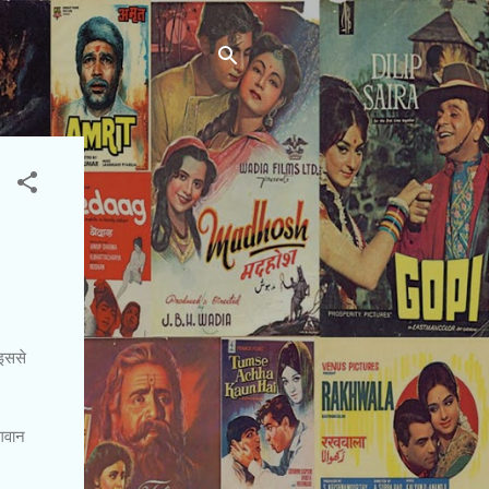
 इससे
भगवान