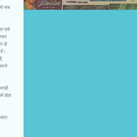
,जो सच
आप उसे
जरूर
र हो
 है।
ै,
 करने
े पगड़ी
्म होता
 अंदर