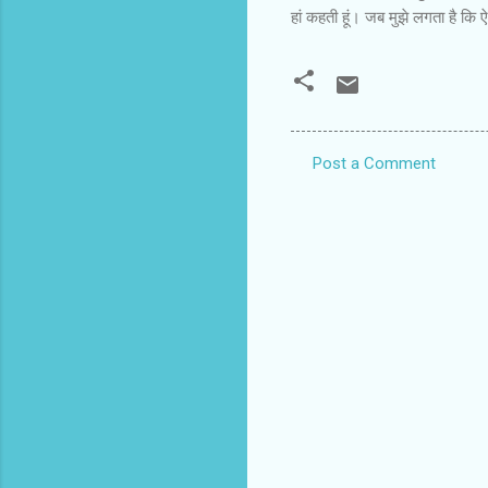
हां कहती हूं। जब मुझे लगता है कि ऐस
Post a Comment
C
o
m
m
e
n
t
s