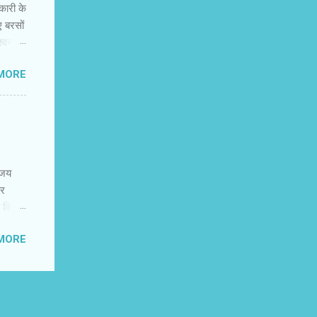
नकारी के
ए बरसों
वस्‍थ
न की
MORE
 में
कर
र और
नके
 करते
िजय
पर
ण किया
ादातर
MORE
के
 है. एक
हैहैं.
ि और