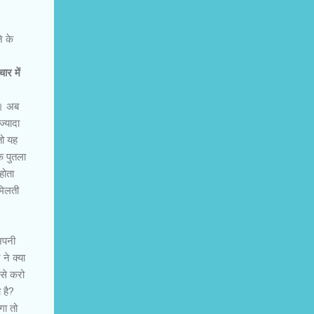
े के
ार में
ैं। अब
ज्यादा
तो यह
क पुतला
होता
मिलती
 अपनी
ने क्या
ऐसे करो
 है?
गा तो