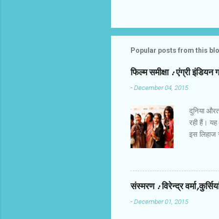
Popular posts from this bl
फिल्‍म समीक्षा : एंग्री इंडियन 
-
December 04, 2015
दुनिया औरतों
रही हैं। यह
इस लिहाज से
किरदार हैं।
होती हैं। उ
तक करिअर औ
खालीपन,शिक
संस्‍मरण : विरेन्‍द्र वर्मा,कुर्सि
मोटाज में ह
-
December 01, 2015
बिठाने में 
देता। फ्रीड