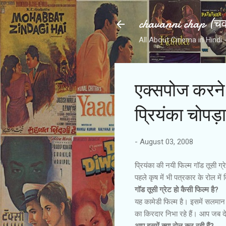
chavanni chap (चवन
All About Cinema in Hindi - हिन
एक्सपोज करने 
प्रियंका चोपड़ा
-
August 03, 2008
प्रियंका की नयी फिल्म गॉड तूसी ग्
पहले कृष में भी पत्रकार के रोल में 
गॉड तूसी ग्रेट हो कैसी फिल्म है?
यह कामेडी फिल्म है। इसमें सलमान ख
का किरदार निभा रहे हैं। आप जब द
आप इसमें क्या रोल कर रही हैं?