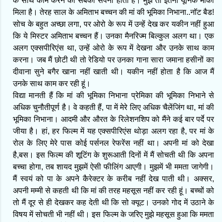
के साथ काम करने का सबका सपना होता है। मुझे तो इतना यूनिक मौका
मिला है। तेरह साल के अमिताभ बच्चन की मां की भूमिका निभाना..नॉट बैड!
सोच के बहुत अच्छा लगा, पर ओरो के रूप में उन्हें देख कर यकीन नहीं हुआ
कि ये मिस्टर अमिताभ बच्चन हैं। उनका मैनरिज्म बिल्कुल अलग था। एक
अलग एक्सपीरिएंस था, उन्हें ओरो के रूप में देखना और उनके साथ काम
करना। जब मैं छोटी थी तो रेडियो पर उनका गाना सारा जमाना हसीनों का
दीवाना सुने बगैर खाना नहीं खाती थी। यकीन नहीं होता है कि आज मैं
उनके साथ काम कर रही हूं।
विद्या मानती हैं कि मां की भूमिका निभाना प्रेमिका की भूमिका निभाने से
अधिक चुनौतीपूर्ण है। वे कहती हैं, पा में मेरे लिए अधिक चैलेंजिंग था, मां की
भूमिका निभाना। आदमी और औरत के रिलेशनशिप को मैंने कई बार पर्दे पर
जीया है। हां, हर फिल्म में यह एक्सपीरिएंस थोड़ा अलग रहा है, पर मां के
रोल के लिए मेरे पास कोई पर्सनल रेफरेंस नहीं था। अपनी मां को देखा
है,बस। इस फिल्म की शूटिंग के शुरूआती दिनों में मैं सोचती थी कि अपना
बच्चा होगा, तब शायद मुझमें ऐसी फीलिंग आएगी। मुझमें भी ममता जागेगी।
मैं स्वयं को पा के अपने कैरेक्टर के करीब नहीं देख पाती थी। अक्सर,
अपनी मम्मी से कहती थी कि मां की तरह महसूस नहीं कर रही हूं। बच्चों को
तो मैं दूर से ही देखकर कह देती थी कि सो क्यूट। उनको गोद में उठाने के
विषय में सोचती भी नहीं थी। इस फिल्म के जरिए मुझे महसूस हुआ कि ममता