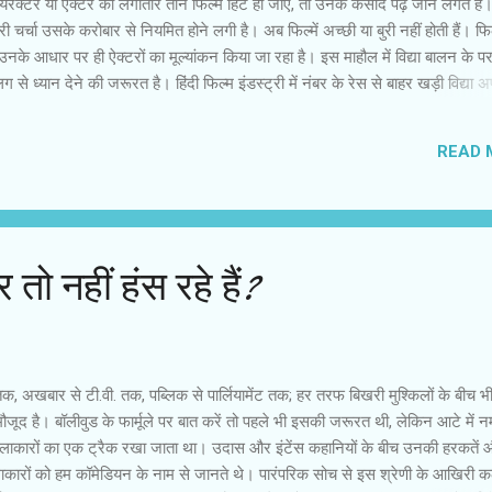
रेक्टर या ऐक्टर की लगातार तीन फिल्में हिट हो जाएं, तो उनके कसीदे पढ़े जाने लगते हैं
ारी चर्चा उसके करोबार से नियमित होने लगी है। अब फिल्में अच्छी या बुरी नहीं होती हैं। फिल
। उनके आधार पर ही ऐक्टरों का मूल्यांकन किया जा रहा है। इस माहौल में विद्या बालन के पर
 से ध्यान देने की जरूरत है। हिंदी फिल्म इंडस्ट्री में नंबर के रेस से बाहर खड़ी विद्या 
्रभाव को गाढ़ा करती जा रही हैं। पहले की फिल्मों के बारे में सभी जानते हैं। सराहना और 
र व‌र्ल्ड की चकाचौंध और शायद गलत सलाह से वे गफलत में पड़ीं और उन्होंने समकालीन हीर
READ 
कोशिश की। इस भटकाव में उन्हें दोहरी मार पड़ी। एक तरफ उनके प्रशंसकों ने अपनी 
फ उनके आलोचकों को मौका मिल गया। उन दिनों विद्या बेहद आहत और क्षुब्ध थीं। उनमे
 रही थी। कहीं न कहीं...
तो नहीं हंस रहे हैं?
दे तक, अखबार से टी.वी. तक, पब्लिक से पार्लियामेंट तक; हर तरफ बिखरी मुश्किलों के बीच भ
जूद है। बॉलीवुड के फार्मूले पर बात करें तो पहले भी इसकी जरूरत थी, लेकिन आटे में 
य कलाकारों का एक ट्रैक रखा जाता था। उदास और इंटेंस कहानियों के बीच उनकी हरकतें
लाकारों को हम कॉमेडियन के नाम से जानते थे। पारंपरिक सोच से इस श्रेणी के आखिरी 