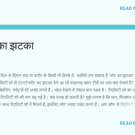
 पर्दा बड़े पर्दे के सितारों का लाभकारी मैदान बना। इसमें टीवी का फायदा था, क्योंकि स्
READ 
 स्टार के बने-बनाए प्रशंसक दर्शकों के रूप में मिल जाते थे। उन्हें आधे-एक घंटे अपने प्र
ताने का मौका मिलता था। फिल्म स्टारों पर यह निर्भरता इतनी ज्यादा है कि टॉक शो, चैट श
न में भी फिल्म स्टारों को जगह दी जाने लगी...
 का झटका
ज दिल से दिमाग तक या शरीर के किसी भी हिस्से में.. कहींभी लग सकता है 'जोर का झटका'
लिटी शो से एंटरटेनमेंट का झटका देने आ रहे शाहरुख खान टीवी पर आप क्या देखते हैं? 
क्विजिंग, स्पोर्ट्स शो अच्छे लगते हैं। खेल देखने में रोमाच बना रहता है। रिएलिटी शो का
एलिटी शो की माग बढ़ गई है। क्या वजह हो सकती है? मुझे लगता है कि फन, फिक्शन 
 एक साथ रिएलिटी शो में मिलते हैं, इसलिए लोग ज्यादा पसद करते हैं। आप कौन से रिएलिटी
ैं? मुझे डास के शो अच्छे लगते हैं। सब देख पाना मुमकिन नहीं है। फिल्म के प्रोमोशन 
न सा देखना है? कुछ शो हैं, जिनमें हम दूसरों की जिंदगी में झाकने की कोशिश करते हैं। म
READ 
 मुझे लगता है कि क्या किसी और की जिंदगी में झाकना? जब अपनी जिंदगी में ही इतने उता
जी से हमारे जीवन में प्रवेश कर रहा है? बिल्कुल, यह इंटरेक्टिव होता जा रहा है। कुछ सम