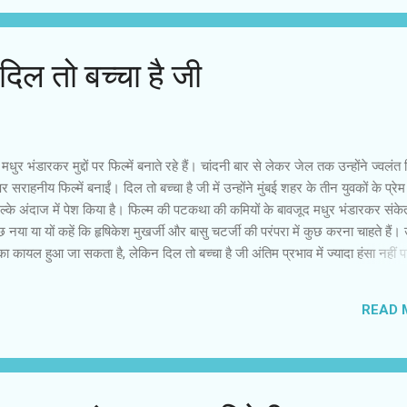
म टीवी के होस्ट से सीधी बातचीत कर सकें। यह हमारे ...
:दिल तो बच्चा है जी
मधुर भंडारकर मुद्दों पर फिल्में बनाते रहे हैं। चांदनी बार से लेकर जेल तक उन्होंने ज्वलंत व
राहनीय फिल्में बनाईं। दिल तो बच्चा है जी में उन्होंने मुंबई शहर के तीन युवकों के प्रे
्के अंदाज में पेश किया है। फिल्म की पटकथा की कमियों के बावजूद मधुर भंडारकर संकेत द
कुछ नया या यों कहें कि हृषिकेश मुखर्जी और बासु चटर्जी की परंपरा में कुछ करना चाहते हैं
 कायल हुआ जा सकता है, लेकिन दिल तो बच्चा है जी अंतिम प्रभाव में ज्यादा हंसा नहीं 
 क्लाइमेक्स बचकाना है। तलाक शुदा नरेन, खिलंदड़ा और आशिक मिजाज अभय और मर्य
जीवन की अलग-अलग समस्याएं हैं। तीनों स्वभाव से अलग हैं, जाहिर सी बात है कि प्रेम 
READ 
के अप्रोच अलग हैं। तीनों की एक ही समस्या है कि उनके जीवन में सच्चा प्रेम नहीं है। 
य को भी जब प्रेम का एहसास होता है तो उसकी प्रेमिका उसे ठुकरा देती है। शहरी स
ल तो बच्चा है जी प्रेम और विवाह ...