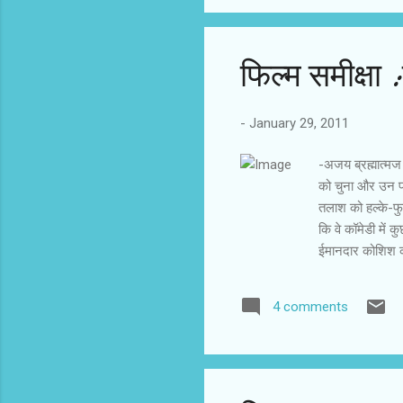
बाद ऐसा होगा कि ह
फिल्‍म समीक्षा 
-
January 29, 2011
-अजय ब्रह्मात्‍मज 
को चुना और उन पर स
तलाश को हल्के-फुल
कि वे कॉमेडी में 
ईमानदार कोशिश का
खास कर फिल्म का
मिसाल मिलिंद के 
4 comments
विवाह के प्रति उन
कि आशिक मिजाज अभ
आए परिवर्तन को दि