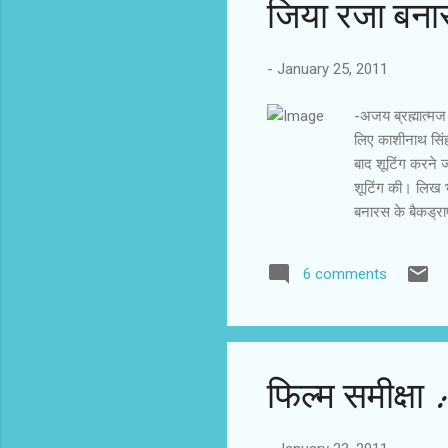
जिया रजा बनार
-
January 25, 2011
-अजय ब्रह्मात्‍मज
लिए काशीनाथ सिंह
बाद शूटिंग करने जा
शूटिंग की। लिख भी
बनारस के बैकड्राप 
के लिए लड़ते रहते
अक्खड़पन है। मस
6 comments
किशन, निखिल द्विव
चुका है। बनारस की
छटा के बिना यह फ
फिल्‍म समीक्षा 