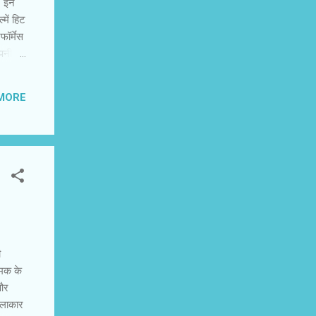
। इन
्में हिट
फॉर्मेस
अपनी हर
पुरस्कार
ोइनों
MORE
निराशा
ं हीन
ी
नमक के
 और
कलाकार