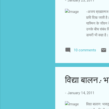
-
January 23, 2011
-अजय ब्रह्मात्‍मज
छवि दिख जाती है।
यास्मिन के जीवन क
उनके बीच संबंध वि
डायरी भी कहा है। 
हिस्से दर्ज हैं। 
ध्यान खींचती है।
10 comments
मुलाकात होती है।
हो जाते हैं। पेशे 
अपना एक विषय बना
विद्या बालन: भा
-
January 14, 2011
विद्या बालान: भावप