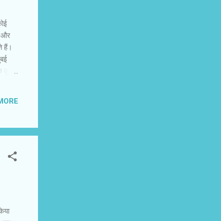
कोई
ा और
 हैं।
ंबई
के कुछ
 है, जो
 अचानक
MORE
 मशगूल
 वह उसे
किया