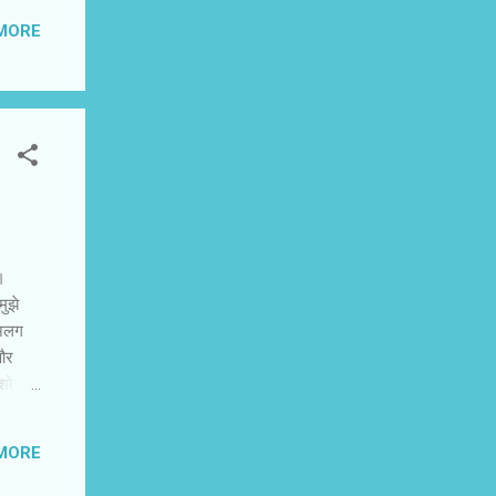
टार को
MORE
िय
ो और
।
मुझे
 अलग
और
 शो
के समय
ुझे वे
MORE
र-चढ़ाव
य के