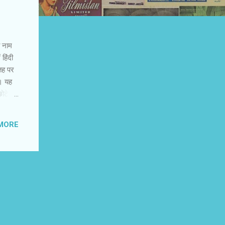
ा नाम
 हिंदी
सतह पर
ै। यह
छोटे-
 में भी
MORE
 अलग-
ि और