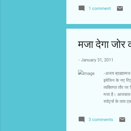
निकलने के बाद छोटा
1 comment
शो में लाते ही उसे
स्टारों के साथ बि
अब तो पैनल डिस्कश
मजा देगा जोर
-
January 31, 2011
-अजय ब्रह्मात्‍म
इमेजिन के नए रिए
व्यक्तिगत तौर पर 
मजा है। आजकल रि
स्पोर्ट्स के तत्व
देखना पसद करते ह
पता चलता है कि कौ
3 comments
अच्छे नहीं लगते।
हैं। टीवी काफी ते