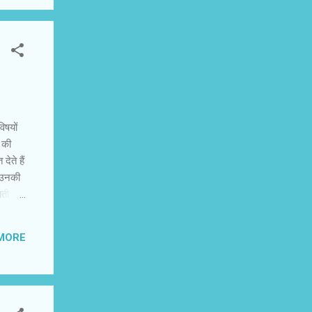
िषयों
म की
ेते हैं
। उनकी
पाती।
ादा की
और
MORE
यहां तक
माज में