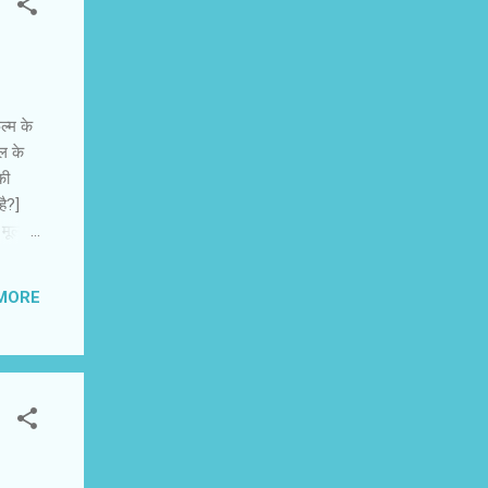
ल्म के
ल के
की
है?]
ूल्यों
ल, रवि
MORE
नाव हो
ंग और