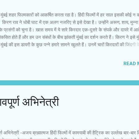
 मुंबई शहर फिल्मकारों को आकर्षित करता रहा है। हिंदी फिल्मों में हर साल इसकी कोई न 
 किरण राव ने धोबी घाट में एक अलग नजरिए से इसे देखा है। उन्होंने अरूण, शाय, मुन्न
े प्रसंगों को चुना है। खास समय में ये सारे किरदार एक-दूसरे के संपर्क और दायरे में आते
कसित होते हैं और हम उन संबंधों के बीच झांकती मुंबई का दर्शन करते हैं। किरण ने इसे मु
मुंबई की इस डायरी के कुछ पन्ने हमारे सामने खुलते हैं। उनमें चारों किरदारों की जिंदगी 
किरण ने हिंदी फिल्मों के पुराने ढांचे से निकलकर एक ऐसी रोमांटिक और सामाजिक कहानी रची
 एकाकी अरूण किसी भी रिश्ते में बंध कर नहीं रहना चाहता। उसकी फोटोग्राफर शाय से
READ 
 दोनों साथ में रात बिताते हैं और बगैर किसी अफसोस या लगाव के अपनी-अपनी जिंदगी में
से धोबी मुन्ना की भी मुलाकात शाय से होती है। शाय मुन्ना के व्यक्तित्व से आकर्षित होती है।
 लेती है। उधर मुन्ना खुद को शाय...
वपूर्ण अभिनेत्री
ूर्ण अभिनेत्री -अजय ब्रह्मात्मज हिंदी फिल्मों में कामयाबी की हैट्रिक का उल्लेख बार-बार 