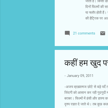
जाता है। किसी डाय
दिनों फिल्मों की स
या फ्लॉप होती हैं
की हैट्रिक पर अलग
फिल्म से खुद के प
पाने के बाद ग्लैम
21 comments
की नकल करने की 
जताई और दूसरी तर
भावना भी भरती जा
कहीं हम खुद पर 
-
January 09, 2011
-अजय ब्रह्मात्‍मज छोटे से बड़े पर्
जिंदगी को आसान कर रही गुदगुदी मौ
बराबर। फिल्मों में हंसी और हास्
दृश्य राहत दे जाते थे। तब कुछ क