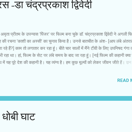
स-डा चंद्रप्रकाश द्विवेदी
 अमृता प्रीतम के उपन्यास 'पिंजर' पर फिल्म बना चुके डॉ. चंद्रप्रकाश द्विवेदी ने अगली फि
 की रचना 'काशी का अस्सी' का चुनाव किया है। उनसे बातचीत के अंश- [आप लंबे अंतरा
 रहे हैं?] काम तो लगातार कर रहा हूं। बीते चार सालों में मैंने टीवी के लिए उपनिषद गंगा 
 रहा था। हां, फिल्म के सेट पर लंबे समय के बाद जा रहा हूं। [नई फिल्म की कहानी क्या 
में यह पूरे देश की कहानी है। यह व्यंग्य है। हम कुछ मूल्यों को लेकर जीवन जीते हैं। उन म
 हैं, फिर ऐसा मुकाम आता है, जब उन मूल्यों का ही समझौता करना पड़ता है। इसमें बनारसी
्ती और चटखीला उल्लास है। यह जीवन के उत्सव की कहानी है। फिल्म के लिए सनी देओ
READ 
ेदी, मुकेश तिवारी, सौरभ शुक्ला, दयाशंकर पांडे के साथ रंगमंच के अनेक कलाकारों का चु
 प्रतिभाएं भी दिखेगी। [तो क्या इस फिल्म की शूटिंग बनारस में भी करेंगे?] बनारस के र
िल्म पूरी नहीं हो सकती। बनारस ...
: धोबी घाट