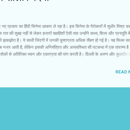
 नए प्रकार का हिंदी सिनेमा आकार ले रहा है। इस सिनेमा के पैरोकारों में सुधीर मिश्र क
रात की सुबह नहीं से लेकर हजारों ख्वाहिशों ऐसी तक उन्होंने कथ्य, शिल्प और प्रस्तुति में
ं को झकझोरा है। ये साली जिंदगी में उनकी कुशाग्रता अधिक तीक्ष्ण हो गई है। यह फिल्म 
 नजर आती है, लेकिन इसकी अनियंत्रित और अव्यवस्थित सी पटकथा में एक तारत्म्य ह
 दर्शकों से अतिरिक्त ध्यान और एकाग्रता की मांग करती है। दिल्ली के अरुण और कुलदीप 
ं। अपराध ही उनका पेशा है। सामाजिक जीवन में हम ऐसे किरदारों को ज्यादा करीब से नहीं
्तारी और कारनामों से सिर्फ यही पता चलता है कि वे अपराधी हैं। इन अपराधियों के जीवन
READ 
ं, जहां प्यार और एहसास के बीज अंकुरित होते हैं। ये साली जिंदगी में अरुण और कुलदीप
ात्रा आरंभ करते हैं और अपहरण की एक घटना से जुड़ जाते हैं। उनकी जिंदगी में प्रीत
का है। अपनी प्रेमिका और बीवी के लिए वे अपराध में धंसते ...