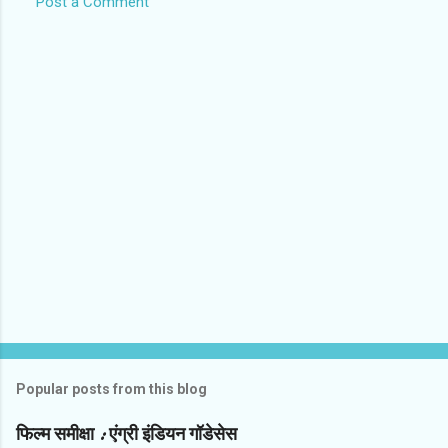
Post a Comment
C
o
m
m
e
n
t
s
Popular posts from this blog
फिल्‍म समीक्षा : एंग्री इंडियन गॉडेसेस