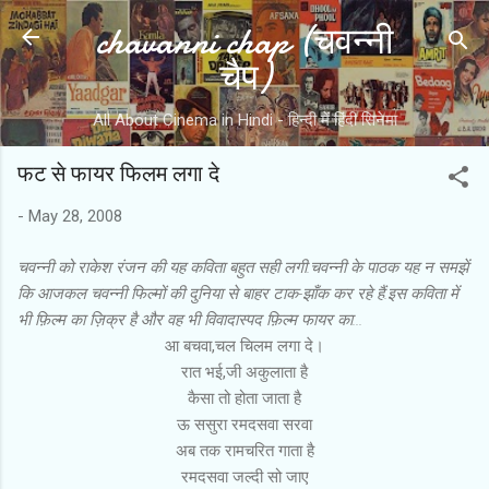
chavanni chap (चवन्नी
Skip to main content
चैप)
All About Cinema in Hindi - हिन्दी में हिंदी सिनेमा
फट से फायर फिलम लगा दे
-
May 28, 2008
चवन्नी को राकेश रंजन की यह कविता बहुत सही लगी.चवन्नी के पाठक यह न समझें
कि आजकल चवन्नी फिल्मों की दुनिया से बाहर टाक-झाँक कर रहे हैं.इस कविता में
भी फ़िल्म का ज़िक्र है और वह भी विवादास्पद फ़िल्म फायर का...
आ बचवा,चल चिलम लगा दे।
रात भई,जी अकुलाता है
कैसा तो होता जाता है
ऊ ससुरा रमदसवा सरवा
अब तक रामचरित गाता है
रमदसवा जल्दी सो जाए