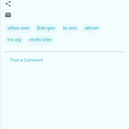
अमिताभ बच्‍चन
दिलीप कुमार
देव आनंद
पाकिस्‍तान
राज कपूर
राष्‍ट्रीय धरोहर
Post a Comment
C
o
m
m
e
n
t
s