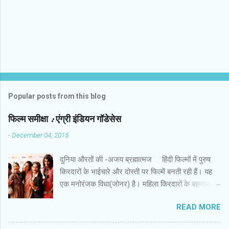
Popular posts from this blog
फिल्‍म समीक्षा : एंग्री इंडियन गॉडेसेस
-
December 04, 2015
दुनिया औरतों की -अजय ब्रह्मात्‍मज हिंदी फिल्‍मों में पुरुष
किरदारों के भाईचारे और दोस्‍ती पर फिल्‍में बनती रही हैं। यह
एक मनोरंजक विधा(जोनर) है। महिला किरदारों के बहनापा
और दोस्‍ती की बहुत कम फिल्‍में हैं। इस लिहाज से पैन नलिन
READ MORE
की फिल्‍म ‘ एंग्री इंडियन गॉडेसेस ’ एक अच्‍छी कोशिश है। इस
फिल्‍म में सात महिला किरदार हैं। उनकी पृष्‍ठभूमि अलग और