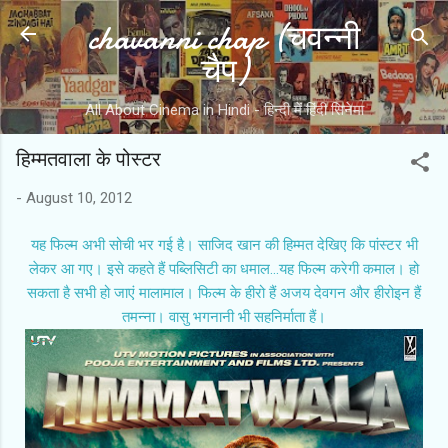
chavanni chap (चवन्नी
Skip to main content
चैप)
All About Cinema in Hindi - हिन्दी में हिंदी सिनेमा
हिम्‍मतवाला के पोस्‍टर
-
August 10, 2012
यह फिल्‍म अभी सोची भर गई है। साजिद खान की हिम्‍मत देखिए कि पांस्‍टर भी
लेकर आ गए। इसे कहते हैं पब्लिसिटी का धमाल...यह फिल्‍म करेगी कमाल। हो
सकता है सभी हो जाएं मालामाल। फिल्‍म के हीरो हैं अजय देवगन और हीरोइन हैं
तमन्‍ना। वासु भगनानी भी सहनिर्माता हैं।