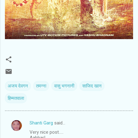
अजय देवगन
तमन्‍ना
वासु भगनानी
साजिद खान
हिम्‍मतवाला
Shanti Garg
said…
C
Very nice post.....
o
Aabhar!