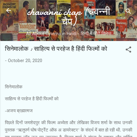
chavanni chap (चवन्नी
Skip to main content
चैप)
All About Cinema in Hindi - हिन्दी में हिंदी सिनेमा
सिनेमालोक : साहित्य से परहेज है हिंदी फिल्मों को
-
October 20, 2020
सिनेमालोक
साहित्य से परहेज है हिंदी फिल्मों को
-अजय ब्रह्मात्मज
पिछले दिनों जमशेदपुर की फिल्म अध्येता और लेखिका विजय शर्मा के साथ उनकी
पुस्तक ‘ऋतुपर्ण घोष पोर्ट्रेट ऑफ अ डायरेक्टर’ के संदर्भ में बात हो रही थी. उनकी