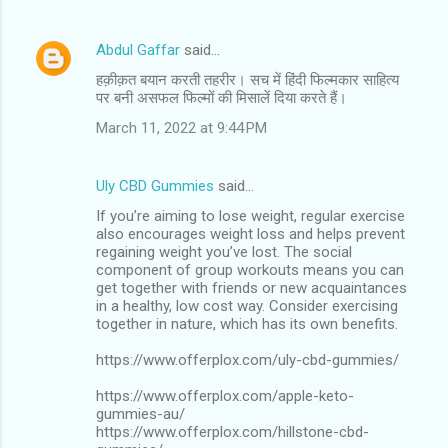
Abdul Gaffar
said…
हक़ीक़त बयान करती तहरीर। सच में हिंदी फिल्मकार साहित्य
पर बनी असफल फिल्मों की मिसालें दिया करते हैं।
March 11, 2022 at 9:44 PM
Uly CBD Gummies
said…
If you’re aiming to lose weight, regular exercise
also encourages weight loss and helps prevent
regaining weight you’ve lost. The social
component of group workouts means you can
get together with friends or new acquaintances
in a healthy, low cost way. Consider exercising
together in nature, which has its own benefits.
https://www.offerplox.com/uly-cbd-gummies/
https://www.offerplox.com/apple-keto-
gummies-au/
https://www.offerplox.com/hillstone-cbd-