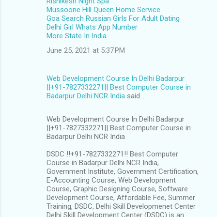
Rishikesh Night Spa
Mussoorie Hill Queen Home Service
Goa Search Russian Girls For Adult Dating
Delhi Girl Whats App Number
More State In India
June 25, 2021 at 5:37 PM
Web Development Course In Delhi Badarpur
||+91-7827332271|| Best Computer Course in
Badarpur Delhi NCR India
said…
Web Development Course In Delhi Badarpur
||+91-7827332271|| Best Computer Course in
Badarpur Delhi NCR India
DSDC !!+91-7827332271!! Best Computer
Course in Badarpur Delhi NCR India,
Government Institute, Government Certification,
E-Accounting Course, Web Development
Course, Graphic Designing Course, Software
Development Course, Affordable Fee, Summer
Training, DSDC, Delhi Skill Developmenet Center
Delhi Skill Development Center (DSDC) is an