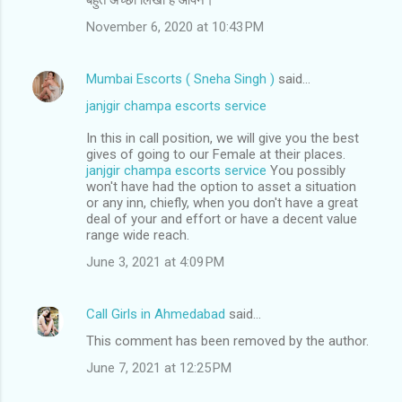
o
November 6, 2020 at 10:43 PM
m
m
Mumbai Escorts ( Sneha Singh )
said…
e
janjgir champa escorts service
n
t
In this in call position, we will give you the best
gives of going to our Female at their places.
s
janjgir champa escorts service
You possibly
won't have had the option to asset a situation
or any inn, chiefly, when you don't have a great
deal of your and effort or have a decent value
range wide reach.
June 3, 2021 at 4:09 PM
Call Girls in Ahmedabad
said…
This comment has been removed by the author.
June 7, 2021 at 12:25 PM