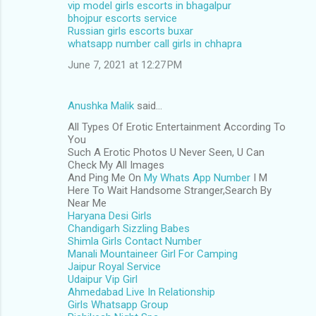
vip model girls escorts in bhagalpur
bhojpur escorts service
Russian girls escorts buxar
whatsapp number call girls in chhapra
June 7, 2021 at 12:27 PM
Anushka Malik
said…
All Types Of Erotic Entertainment According To
You
Such A Erotic Photos U Never Seen, U Can
Check My All Images
And Ping Me On
My Whats App Number
I M
Here To Wait Handsome Stranger,Search By
Near Me
Haryana Desi Girls
Chandigarh Sizzling Babes
Shimla Girls Contact Number
Manali Mountaineer Girl For Camping
Jaipur Royal Service
Udaipur Vip Girl
Ahmedabad Live In Relationship
Girls Whatsapp Group