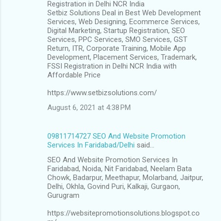
Registration in Delhi NCR India
Setbiz Solutions Deal in Best Web Development
Services, Web Designing, Ecommerce Services,
Digital Marketing, Startup Registration, SEO
Services, PPC Services, SMO Services, GST
Return, ITR, Corporate Training, Mobile App
Development, Placement Services, Trademark,
FSSI Registration in Delhi NCR India with
Affordable Price
https://www.setbizsolutions.com/
August 6, 2021 at 4:38 PM
09811714727 SEO And Website Promotion
Services In Faridabad/Delhi
said…
SEO And Website Promotion Services In
Faridabad, Noida, Nit Faridabad, Neelam Bata
Chowk, Badarpur, Meethapur, Molarband, Jaitpur,
Delhi, Okhla, Govind Puri, Kalkaji, Gurgaon,
Gurugram
https://websitepromotionsolutions.blogspot.co