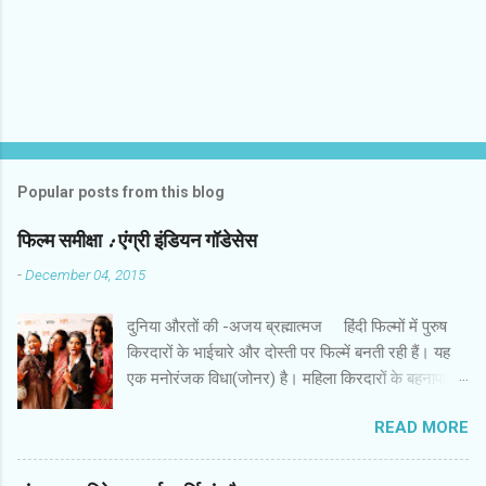
Popular posts from this blog
फिल्‍म समीक्षा : एंग्री इंडियन गॉडेसेस
-
December 04, 2015
दुनिया औरतों की -अजय ब्रह्मात्‍मज हिंदी फिल्‍मों में पुरुष
किरदारों के भाईचारे और दोस्‍ती पर फिल्‍में बनती रही हैं। यह
एक मनोरंजक विधा(जोनर) है। महिला किरदारों के बहनापा
और दोस्‍ती की बहुत कम फिल्‍में हैं। इस लिहाज से पैन नलिन
READ MORE
की फिल्‍म ‘ एंग्री इंडियन गॉडेसेस ’ एक अच्‍छी कोशिश है। इस
फिल्‍म में सात महिला किरदार हैं। उनकी पृष्‍ठभूमि अलग और
विरोधी तक हैं। कॉलेज में कभी साथ रहीं लड़कियां गोवा में