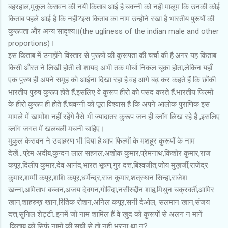
बहरहाल,मुकुल केसवन की नयी किताब आई है.चवन्नी को नही मालूम कि उनकी कोई
किताब पहले आई है कि नही?इस किताब का नाम उन्होने रखा है भारतीय पुरूषों की
कुरूपता और अन्य सादृश्य॥(the ugliness of the indian male and other
proportions)।
इस किताब में उनहोंने विस्तार से पुरूषों की कुरूपता की चर्चा की है.अगर यह किताब
किसी औरत ने लिखी होती तो शायद अभी तक मोर्चा निकल चूका होता,लेकिन यहाँ
एक पुरुष ही अपने समूह को आईना दिखा रहा है.वह आगे बढ़ कर कहते हैं कि छोंकी
भारतीय पुरुष कुरूप होते हैं,इसलिए वे कुरूप हीरो को पसंद करते हैं.भारतीय फिल्मों
के हीरो कुरूप ही होते हैं.चवन्नी को पूरा विश्वास है कि अपने आलोक पुराणिक इस
मामले में खामोश नहीं रहेंगे.वैसे भी ज्यादातर कुरूप जन ही ब्लॉग लिख रहे हैं ,इसलिए
ब्लॉग जगत में खलबली मचनी चाहिए।
मुकुल केसवन ने उदाहरण भी दिया है.आप फिल्मों के मशहूर कुरूपों के नाम
देखें...प्रेम अदीब,कुन्दन लाल सहगल,अशोक कुमार,प्रेमनाथ,किशोर कुमार,राज
कपूर,दिलीप कुमार,देव आनंद,भारत भूषण,गुर दत्त,बिश्वजीत,जोय मुख़र्जी,राजेंद्र
कुमार,शम्मी कपूर,शशि कपूर,धर्मेन्द्र,राज कुमार,शत्रुघन सिन्हा,राजेश
खन्ना,अमिताभ बच्चन,अजय देवगन,गोविंदा,नसीरुद्दीन शाह,मिथुन चक्रवर्ती,आमिर
खान,शाहरुख़ खान,रितिक रोशन,अनिल कपूर,सनी देओल, सलमान खान,संजय
दत्त,सुनिल शेट्टी..इनमें जो नाम शामिल हैं वे खुद को कुरूपों से अलग न मानें
.किताब को सिर्फ नामों की सूची से तो नही भरना था न?