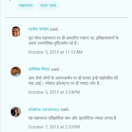
महाभारत
स्‍टार प्‍लस
प्रवीण पाण्डेय
said…
C
पूरा शोध महाभारत पर ही आधारित रखना था, इतिहासकारों के
o
अपने राजनैतिक दृष्टिकोण रहे हैं।
m
October 5, 2013 at 11:12 AM
m
e
अभिषेक मिश्र
said…
n
आप जैसे लोगों के धायनकर्षण पर ही शायद इन्हे यज्ञोपवित की
t
याद आई। स्पेशल इफेक्ट्स पर ही ज्यादा ज़ोर है...
s
October 5, 2013 at 3:34 PM
shikha varshney
said…
यह महाभारत एतिहासिक कम और ड्रामेटिक ज्यादा लगता है.
October 7, 2013 at 2:33 PM