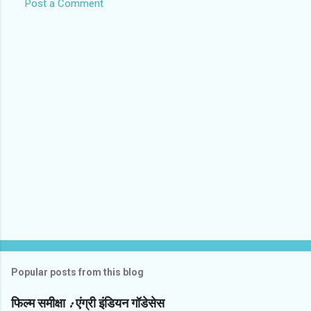
Post a Comment
C
o
m
m
e
n
t
s
Popular posts from this blog
फिल्‍म समीक्षा : एंग्री इंडियन गॉडेसेस