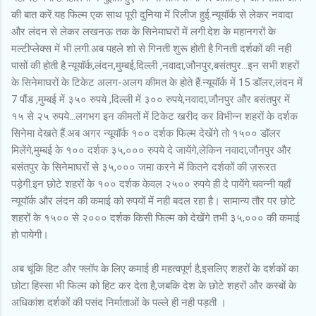
की बात करें.यह फिल्म एक साथ पूरी दुनिया में रिलीज हुई.न्यूयॉर्क से लेकर नवादा
और लंदन से लेकर लखनऊ तक के सिनेमाघरों में लगी.देश के महानगरों के
मल्टीप्लेक्स में भी लगी.अब पहले शो से गिनती शुरू होती है.गिनती दर्शकों की नही
पासों की होती है.न्यूयॉर्क,लंदन,मुम्बई,दिल्ली ,नवादा,जौनपुर,बसंतपुर...इन सभी शहरों
के सिनेमाघरों के टिकेट अलग-अलग कीमत के होते हैं.न्यूयॉर्क में 15 डॉलर,लंदन में
7 पौंड ,मुम्बई में ३५० रुपये ,दिल्ली में ३०० रुपये,नवादा,जौनपुर और बसंतपुर में
१५ से २५ रुपये...लगभग इन कीमतों में टिकेट खरीद कर विभीन्न शहरों के दर्शक
सिनेमा देखते हैं.अब अगर न्यूयॉर्क १०० दर्शक फिल्म देखेंगे तो १५०० डॉलर
मिलेंगे,मुम्बई के १०० दर्शक ३५,००० रुपये दे जायेंगे,लेकिन नवादा,जौनपुर और
बसंतपुर के सिनेमाघरों से ३५,००० जमा करने में कितने दर्शकों की ज़रूरत
पड़ेगी.इन छोटे शहरों के १०० दर्शक केवल २५०० रुपये ही दे पायेंगे.चवन्नी यहाँ
न्यूयॉर्क और लंदन की कमाई को रुपयों में नही बदल रहा है। सामान्य तौर पर छोटे
शहरों के १५०० से २००० दर्शक किसी फिल्म को देखेंगे तभी ३५,००० की कमाई
हो पायेगी।
अब चूंकि हिट और फ्लॉप के लिए कमाई ही महत्वपूर्ण है,इसलिए शहरों के दर्शकों का
छोटा हिस्सा भी फिल्म को हिट कर देता है,जबकि देश के छोटे शहरों और कस्बों के
अधिकांश दर्शकों की पसंद निर्माताओं के पल्ले ही नही पड़ती ।