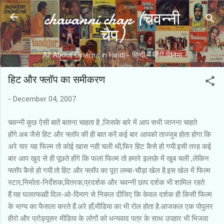
chavanni chap (चवन्नी
Skip to main content
चैप)
All About Cinema in Hindi - हिन्दी में हिंदी सिनेमा
हिट और फ्लॉप का समीकरण
-
December 04, 2007
चवन्नी कुछ ऐसी बातें बताना चाहता है ,जिसके बारे में आप सभी जानना चाहते
होंगे.अब जैसे हिट और फ्लॉप की ही बात करें.कई बार आपको ताज्जुब होता होगा कि
अरे यार यह फिल्म तो कोई खास नही चली थी,फिर हिट कैसे हो गयी.इसी तरह कई
बार आप खुद से ही पूछते होंगे कि फलां फिल्म तो हमारे इलाक़े में खूब चली ,लेकिन
फ्लॉप कैसे हो गयी.तो हिट और फ्लॉप का पूरा लम्बा-चौड़ा खेल है.इस खेल में फिल्म
स्टार,निर्माता-निर्देशक,वितरक,प्रदर्शक और चवन्नी छाप दर्शक भी शामिल रहते
हैं.यह घलात्फह्मी दिल-ओ-दिमाग से निकल दीजिए कि केवल दर्शक ही किसी फिल्म
के भाग्य का फैसला करते हैं.अरे हाँ,मीडिया का भी रोल होता है.आजकल एक पोपुलर
हीरो और प्रोड्यूसर मीडिया के लोगों को धन्यवाद पत्र के साथ उपहार भी भिजवा