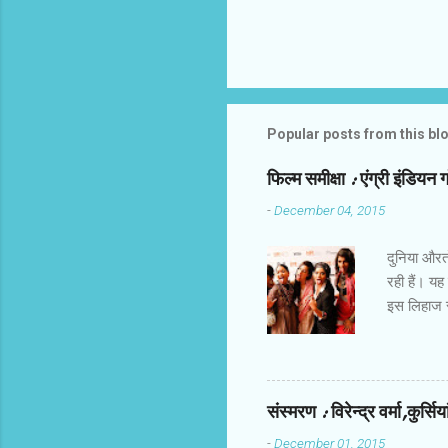
Popular posts from this bl
फिल्‍म समीक्षा : एंग्री इंडियन 
-
December 04, 2015
दुनिया औरतों
रही हैं। यह
इस लिहाज से
किरदार हैं।
होती हैं। उ
तक करिअर औ
खालीपन,शिक
संस्‍मरण : विरेन्‍द्र वर्मा,कुर्सि
मोटाज में ह
-
December 01, 2015