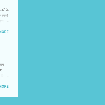
ह नहीं
नकारी के
ए बरसों
वस्‍थ
न की
MORE
 में
कर
र और
नके
 करते
िजय
पर
ण किया
ादातर
MORE
के
 है. एक
हैहैं.
ि और