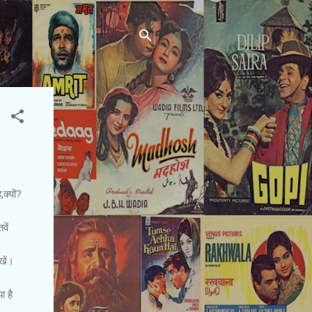
क्यों?
वें
खें।
ा है