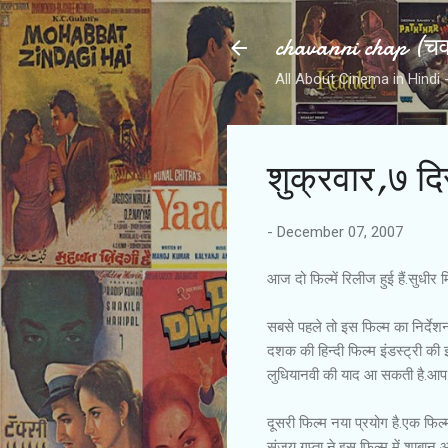
chavanni chap (चवन
All About Cinema in Hindi - हिन
शुक्रवार,७ द
-
December 07, 2007
आज दो फिल्में रिलीज हुई हैं.सुधीर
सबसे पहले तो इस फिल्म का निर्देशन 
दशक की हिन्दी फिल्म इंडस्ट्री क
लुधियानवी की याद आ सकती है.आप म
दूसरी फिल्म नया प्रयोग है.एक फि
संजय गुप्ता ने.इस फिल्म में शाबा