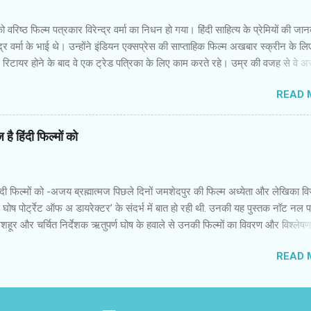
दिक्‍कतें हो रही हैं,क्‍योंकि पुरुष प्रधान समाज उनकी इच्‍छाओं को कुचल देना चाहता है। तरजी
ा अपनी दोस्‍तों सुरंजना,जोअना,नरगिस,मधुरिता औ...
वरिष्‍ठ फिल्‍म पत्रकार विरेन्‍द्र वर्मा का निधन हो गया। हिंदी साहित्‍य के प्रेमियों की जा
्‍द्र वर्मा के भाई थे। उन्‍होंने इंडियन एक्‍सप्रेस की साप्‍ताहिक फिल्‍म अखबार स्‍क्रीन के लि
िटायर होने के बाद वे एक ट्रेड पत्रिका के लिए काम करते रहे। उम्र की वजह से वे अस्‍
 थे,लेकिन उनकी मुस्‍कान कायम थी। ज्‍यादातर वरिष्‍ठ अपने समय का गुण्‍गान और वर्तमा
READ 
हैं। मैंने विरेन्‍द्र वर्मा को कभी दुखी और नाराज नहीं देखा। इधर वे फिल्‍मों के प्रिव्‍यू शो
कभी सीट या कुर्सी खाली नहीं मिलती थी तो भी वे कुढ़ते नहीं थे। आने लिए जगह खोज 
ाते थे। हिंदी फिल्‍म इंडस्‍ट्री का पुराना दस्‍तूर है कि स्‍टार हो या पत्रकार...यहां ताकतव
है हिंदी फिल्मों को
सभी सलाम करते हैं। समय के साथ विरेन्‍द्र वर्मा की भूमिका नेपथ्‍य में चली गई थी। उ
मों के पीआर और अन्‍य संबंधित व्‍यक्तियों का रवैया बदल गया था। फिर भी उन्‍हें कभी मलाल
 वे हंसमुख और विनोदी स्‍वभाव के इंसान थे। ...
ंदी फिल्मों को -अजय ब्रह्मात्मज पिछले दिनों जमशेदपुर की फिल्म अध्येता और लेखिका व
 घोष पोर्ट्रेट ऑफ अ डायरेक्टर’ के संदर्भ में बात हो रही थी. उनकी यह पुस्तक नॉट नल 
के मशहूर और चर्चित निर्देशक ऋतुपर्ण घोष के हवाले से उनकी फिल्मों का विवरण और विश्लेष
गौर किया कि उनके अधिकांश फिल्में किसी ने किसी साहित्यिक कृति पर आधारित हैं. उनकी ज्य
READ 
 हैं. दो-तीन ही विदेशी भाषाओं के लेखकों की कृति पर आधारित होंगी. विजय शर्मा से ही बातचीत 
ेशी भाषाओं की फिल्मों में साहित्यिक कृतियों पर आधारित फिल्मों की प्रबल धारा दिखती
ीश कसरावल्ली से बात हो रही थी. उन्होंने 25 से अधिक फिल्में साहित्य से प्रेरित होकर बनाई 
्यिक कृतियों पर आधारित फ़िल्में मिल जाती हैं. सभी भाषाओं के फिल्मकारों ने अपनी संस्कृत