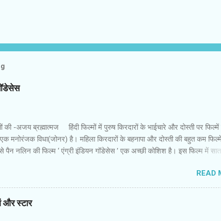
og
गॉडेसेस
 की -अजय ब्रह्मात्‍मज हिंदी फिल्‍मों में पुरुष किरदारों के भाईचारे और दोस्‍ती पर फिल्‍मे
 एक मनोरंजक विधा(जोनर) है। महिला किरदारों के बहनापा और दोस्‍ती की बहुत कम फिल्‍में
 पैन नलिन की फिल्‍म ‘ एंग्री इंडियन गॉडेसेस ’ एक अच्‍छी कोशिश है। इस फिल्‍म में सा
 उनकी पृष्‍ठभूमि अलग और विरोधी तक हैं। कॉलेज में कभी साथ रहीं लड़कियां गोवा में एक
READ 
नमें से एक की शादी होने वाली है। बाकी लड़कियों में से कुछ की शादी हो चुकी है और कुछ
र जिंदगी की जद्दोजहद में फंसी हैं। पैन नलिन ने उनके इस मिलन में उनकी जिंदगी के
ायतों और उम्‍मीदों को रखने की कोशिश की है। फिल्‍म की शुरुआत रोचक है। आरंभ
यां और स्‍टार
म सातों लड़कियों की जिंदगी की झलक पाते हैं। वे सभी जूझ रही हैं। उन्‍हें इस समाज में सा