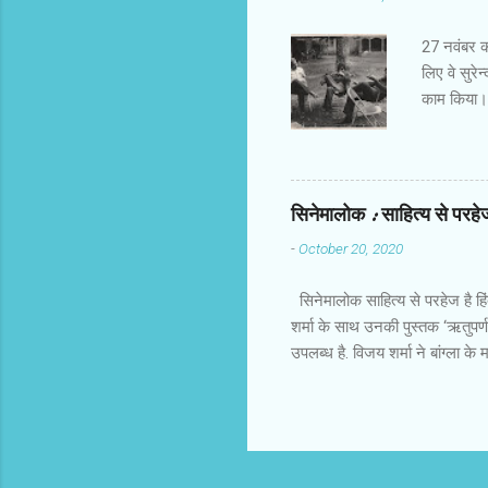
बिठाने में 
देता। फ्रीड
27 नवंबर को 
लिए वे सुरेन
काम किया। र
जरूर हो गए
आलोचना करते 
आते थे और 
चुपचाप बैठ ज
सिनेमालोक : साहित्य से परहेज 
उदीयमान को 
-
October 20, 2020
प्रति फिल्‍
नहीं देखा।
सिनेमालोक साहित्य से परहेज है हि
शर्मा के साथ उनकी पुस्तक ‘ऋतुपर्ण
उपलब्ध है. विजय शर्मा ने बांग्ला 
है. इस पुस्तक को पढ़ते हुए मैंने 
फिल्में बांग्ला साहित्य पर केंद्रित
दरमियान याद आया कि भारतीय और विद
बार कन्नड़ के प्रसिद्ध निर्देशक गिर
मलयालम, तमिल, तेलुगू में भी साहित