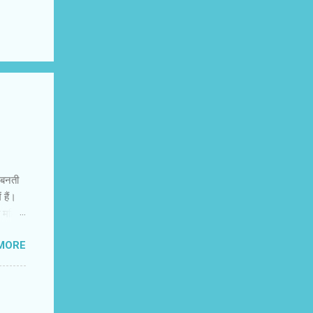
ं बनती
 हैं।
त महिला
त्रित
MORE
 अभी
िक
मंजस्‍य